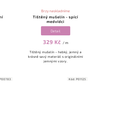
Brzy naskladníme
ní
Tištěný mušelín - spící
medvídci
Detail
329 Kč
/ m
Tištěný mušelín – hebký, jemný a
krásně savý materiál s originálními
jemnými vzory.
P00783
Kód:
P01125