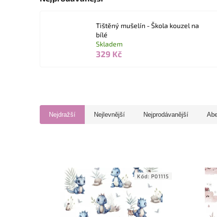
Tištěný mušelín - Škola kouzel na
bílé
Skladem
329 Kč
Nejdražší
Nejlevnější
Nejprodávanější
Ab
Kód:
P01115