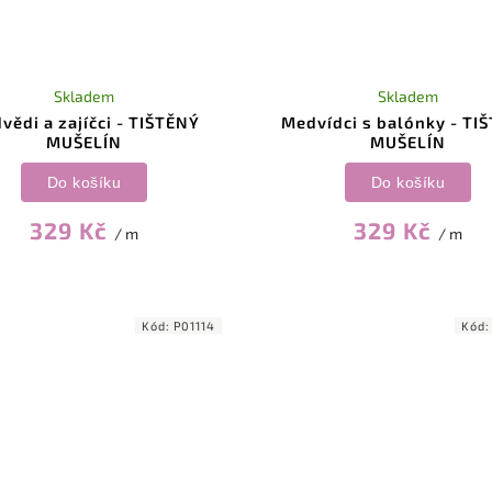
Skladem
Skladem
vědi a zajíčci - TIŠTĚNÝ
Medvídci s balónky - TI
MUŠELÍN
MUŠELÍN
Do košíku
Do košíku
329 Kč
329 Kč
/ m
/ m
Kód:
P01114
Kód