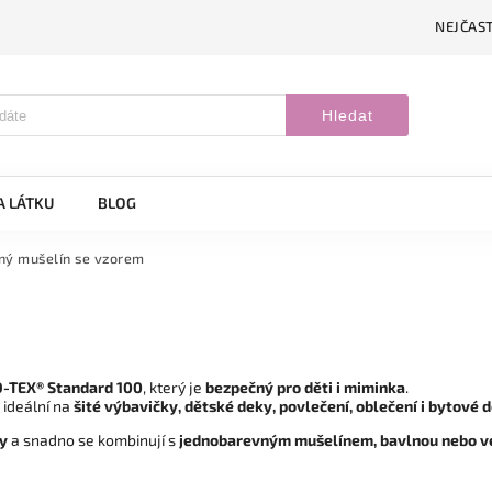
NEJČAST
Hledat
A LÁTKU
BLOG
ný mušelín se vzorem
-TEX® Standard 100
, který je
bezpečný pro děti i miminka
.
e ideální na
šité výbavičky, dětské deky, povlečení, oblečení i bytové 
ky
a snadno se kombinují s
jednobarevným mušelínem, bavlnou nebo 