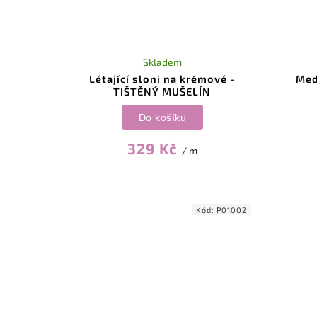
Skladem
Létající sloni na krémové -
Med
TIŠTĚNÝ MUŠELÍN
Do košíku
329 Kč
/ m
Kód:
P01002