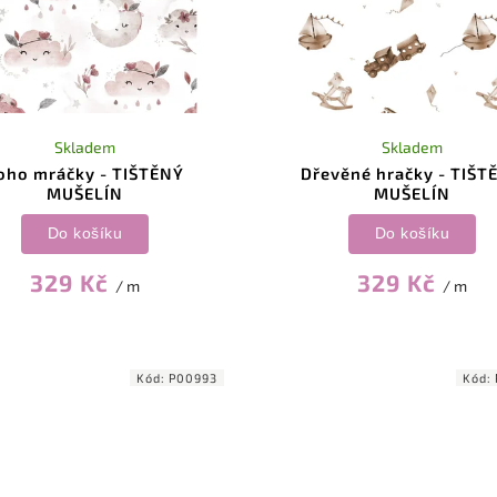
Skladem
Skladem
oho mráčky - TIŠTĚNÝ
Dřevěné hračky - TIŠT
MUŠELÍN
MUŠELÍN
Do košíku
Do košíku
329 Kč
329 Kč
/ m
/ m
Kód:
P00993
Kód: