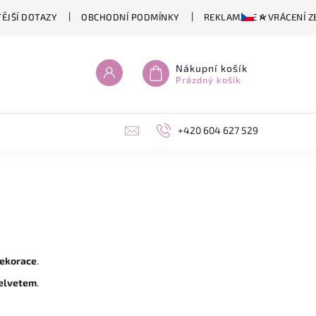
ĚJŠÍ DOTAZY
OBCHODNÍ PODMÍNKY
REKLAMACE A VRÁCENÍ Z
Nákupní košík
Prázdný košík
+420 604 627 529
dekorace
.
velvetem
.