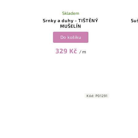
Skladem
Srnky a duhy - TIŠTĚNÝ
Su
MUŠELÍN
Do košíku
329 Kč
/ m
Kód:
P01291