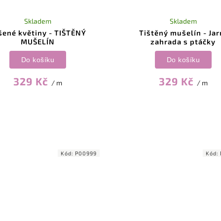
Skladem
Skladem
šené květiny - TIŠTĚNÝ
Tištěný mušelín - Jar
MUŠELÍN
zahrada s ptáčky
Do košíku
Do košíku
329 Kč
329 Kč
/ m
/ m
Kód:
P00999
Kód: