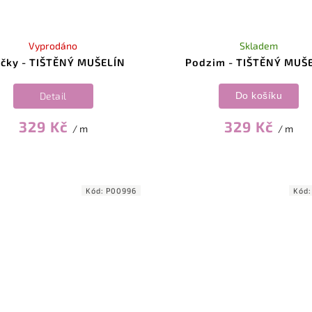
Vyprodáno
Skladem
čky - TIŠTĚNÝ MUŠELÍN
Podzim - TIŠTĚNÝ MUŠ
Detail
Do košíku
329 Kč
329 Kč
/ m
/ m
Kód:
P00996
Kód