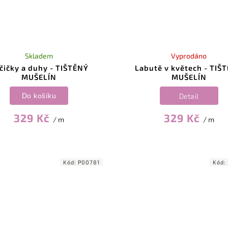
Skladem
Vyprodáno
čičky a duhy - TIŠTĚNÝ
Labutě v květech - TIŠ
MUŠELÍN
MUŠELÍN
Do košíku
Detail
329 Kč
329 Kč
/ m
/ m
Kód:
P00781
Kód: