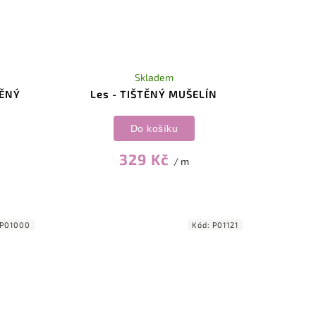
Skladem
TĚNÝ
Les - TIŠTĚNÝ MUŠELÍN
Do košíku
329 Kč
/ m
P01000
Kód:
P01121