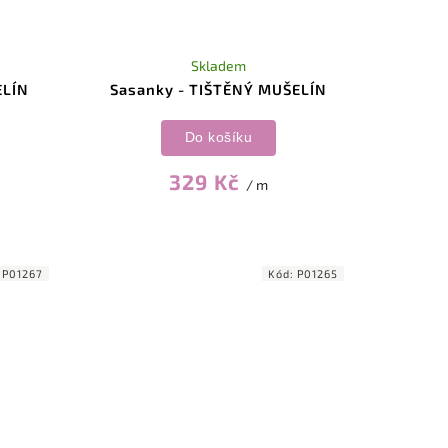
Skladem
ELÍN
Sasanky - TIŠTĚNÝ MUŠELÍN
Do košíku
329 Kč
/ m
:
P01267
Kód:
P01265