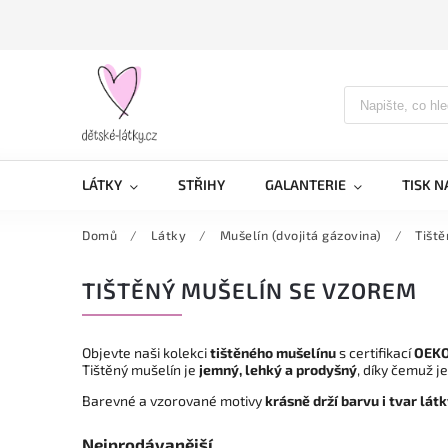
LÁTKY
STŘIHY
GALANTERIE
TISK N
Domů
/
Látky
/
Mušelín (dvojitá gázovina)
/
Tiště
TIŠTĚNÝ MUŠELÍN SE VZOREM
Objevte naši kolekci
tištěného mušelínu
s certifikací
OEKO
Tištěný mušelín je
jemný, lehký a prodyšný
, díky čemuž j
Barevné a vzorované motivy
krásně drží barvu i tvar lát
Nejprodávanější