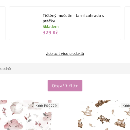
Tištěný mušelín - Jarní zahrada s
ptáčky
Skladem
329 Kč
Zobrazit více produktů
ecedně
Otevřít filtr
Kód:
P00779
Kód