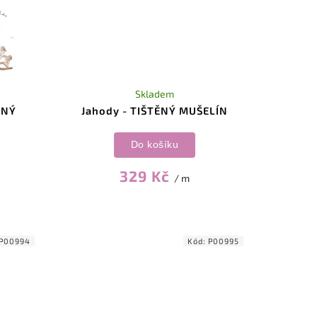
Skladem
ĚNÝ
Jahody - TIŠTĚNÝ MUŠELÍN
Do košíku
329 Kč
/ m
P00994
Kód:
P00995