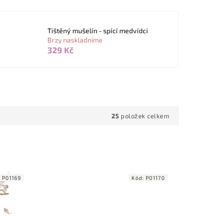
Tištěný mušelín - spící medvídci
Brzy naskladníme
329 Kč
25
položek celkem
:
P01169
Kód:
P01170