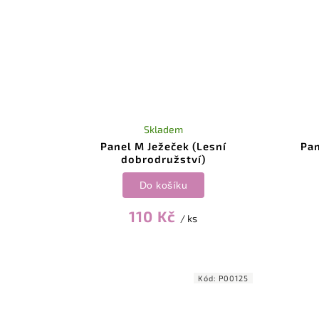
Skladem
Panel M Ježeček (Lesní
Pan
dobrodružství)
Do košíku
110 Kč
/ ks
Kód:
P00125