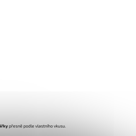
tářky
přesně podle vlastního vkusu.