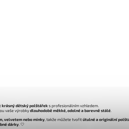
t krásný dětský polštářek
s profesionálním vzhledem.
ou vaše výrobky
dlouhodobě měkké, odolné a barevně stálé
.
m, velvetem nebo minky
, takže můžete tvořit
útulné a originální polš
obné dárky
. 🤍