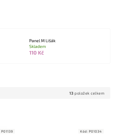
Panel M Lišák
Skladem
110 Kč
13
položek celkem
:
P01139
Kód:
P01034