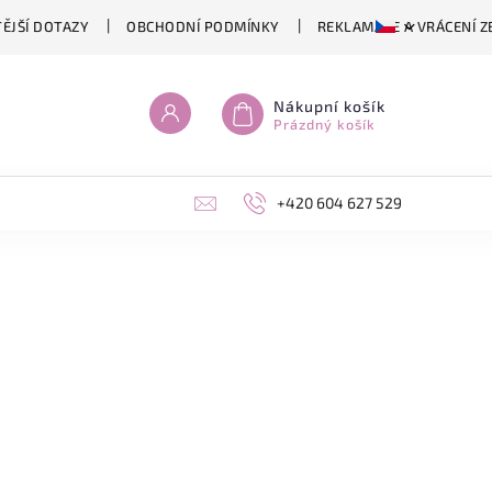
ĚJŠÍ DOTAZY
OBCHODNÍ PODMÍNKY
REKLAMACE A VRÁCENÍ Z
Nákupní košík
Prázdný košík
+420 604 627 529