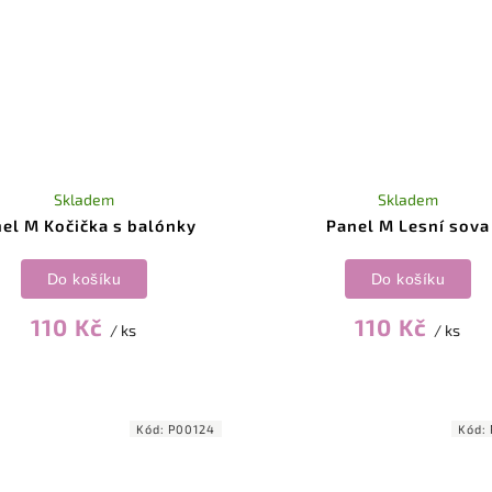
Skladem
Skladem
el M Kočička s balónky
Panel M Lesní sova
Do košíku
Do košíku
110 Kč
110 Kč
/ ks
/ ks
Kód:
P00124
Kód: