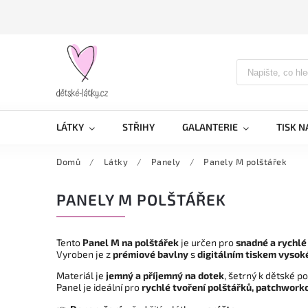
LÁTKY
STŘIHY
GALANTERIE
TISK N
Domů
/
Látky
/
Panely
/
Panely M polštářek
PANELY M POLŠTÁŘEK
Tento
Panel M na polštářek
je určen pro
snadné a rychlé
Vyroben je z
prémiové bavlny
s
digitálním tiskem vysok
Materiál je
jemný a příjemný na dotek
, šetrný k dětské p
Panel je ideální pro
rychlé tvoření polštářků, patchwork