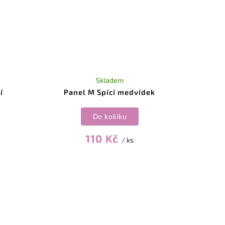
Skladem
í
Panel M Spící medvídek
Do košíku
110 Kč
/ ks