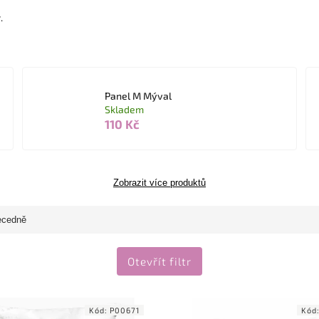
y
.
Panel M Mýval
Skladem
110 Kč
Zobrazit více produktů
ecedně
Otevřít filtr
Kód:
P00671
Kód