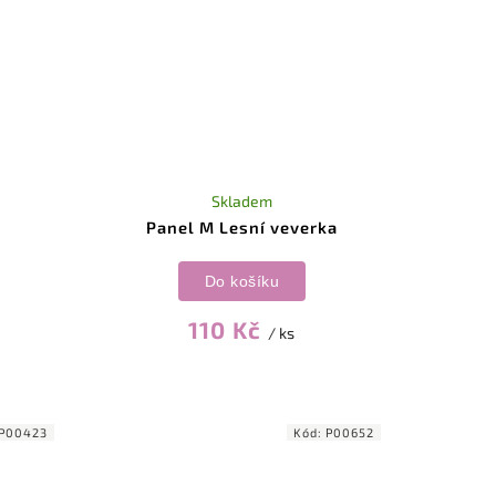
Skladem
Panel M Lesní veverka
Do košíku
110 Kč
/ ks
P00423
Kód:
P00652