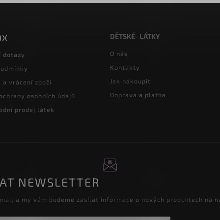
DĚTSKÉ- LÁTKY
OX
O nás
í dotazy
Kontakty
podmínky
Jak nakoupit
a vrácení zboží
Doprava a platba
ochrany osobních údajů
dní prodej látek
RAT NEWSLETTER
-mail a my vám budeme zasílat informace o nových produktech na 