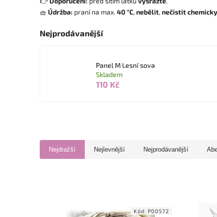
👉
Doporučení:
před šitím látku
vysrážte
.
🧺
Údržba:
praní na max.
40 °C
,
nebělit
,
nečistit chemick
Nejprodávanější
Panel M Lesní sova
Skladem
110 Kč
Nejdražší
Nejlevnější
Nejprodávanější
Ab
Kód:
P00572