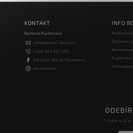
KONTAKT
INFO B
Barbora Pucharová
Nejčastějš
Obchodní 
info
@
detske-latky.cz
Reklamace 
+420 604 627 529
Podmínky 
Sledujte nás na Facebooku
Velkoobcho
detskelatky
ODEBÍ
Vložte svůj e