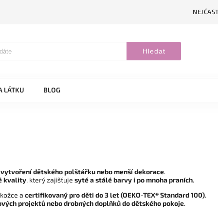
NEJČAST
Hledat
A LÁTKU
BLOG
 vytvoření dětského polštářku nebo menší dekorace
.
é kvality
, který zajišťuje
syté a stálé barvy i po mnoha praních
.
okožce a
certifikovaný pro děti do 3 let (OEKO-TEX® Standard 100)
.
ových projektů nebo drobných doplňků do dětského pokoje
.