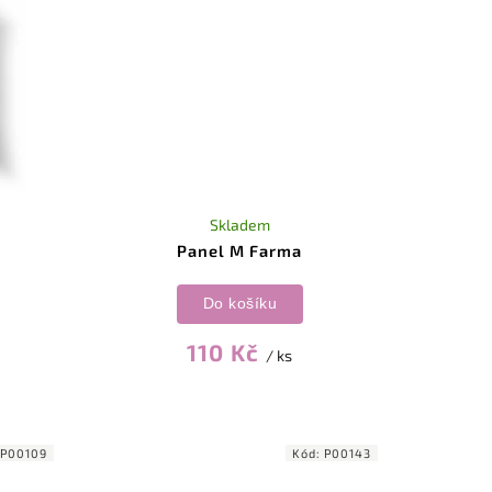
Skladem
Panel M Farma
Do košíku
110 Kč
/ ks
:
P00109
Kód:
P00143