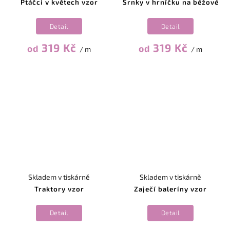
Ptáčci v květech vzor
Srnky v hrníčku na béžové
Detail
Detail
319 Kč
319 Kč
od
od
/ m
/ m
Skladem v tiskárně
Skladem v tiskárně
Traktory vzor
Zaječí baleríny vzor
Detail
Detail