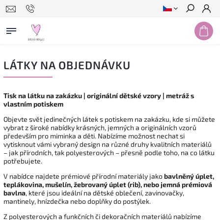
Hledat
LÁTKY NA OBJEDNÁVKU
Tisk na látku na zakázku | originální dětské vzory | metráž s
vlastním potiskem
Objevte svět jedinečných látek s potiskem na zakázku, kde si můžete
vybrat z široké nabídky krásných, jemných a originálních vzorů
především pro miminka a děti. Nabízíme možnost nechat si
vytisknout vámi vybraný design na různé druhy kvalitních materiálů
– jak přírodních, tak polyesterových – přesně podle toho, na co látku
potřebujete.
V nabídce najdete prémiové přírodní materiály jako
bavlněný úplet,
teplákovina, mušelín, žebrovaný úplet (rib), nebo jemná prémiová
bavlna
, které jsou ideální na dětské oblečení, zavinovačky,
mantinely, hnízdečka nebo doplňky do postýlek.
Z polyesterových a funkčních či dekoračních materiálů nabízíme