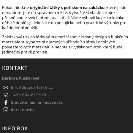
Pokud hledáte
originální látky s potiskem na zakázku
, které jinde
nenajdete, jste na správném místě. Vytvořte si vlastní projekt
přesně podle svých představ – ať už šijete výbavičku pro miminko,
dětské doplňky, dekorace do pokojíčku nebo praktické výrobky pro
každodenní použití.
Zakázkový tisk na látky vám umožní spojit krásný design s funkčním
materiálem. Vyberte si z jemných přírodních látek i odolných
polyesterových materiálů a nechte si vytisknout vzor, který bude
jedinečný právě pro vás.
KONTAKT
Barbora Pucharová
info
@
detske-latky.cz
+420 604 627 529
Sledujte nás na Facebooku
detskelatky
INFO BOX