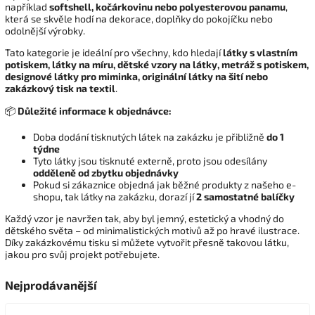
například
softshell, kočárkovinu nebo polyesterovou panamu
,
která se skvěle hodí na dekorace, doplňky do pokojíčku nebo
odolnější výrobky.
Tato kategorie je ideální pro všechny, kdo hledají
látky s vlastním
potiskem, látky na míru, dětské vzory na látky, metráž s potiskem,
designové látky pro miminka, originální látky na šití nebo
zakázkový tisk na textil
.
📦
Důležité informace k objednávce:
Doba dodání tisknutých látek na zakázku je přibližně
do 1
týdne
Tyto látky jsou tisknuté externě, proto jsou odesílány
odděleně od zbytku objednávky
Pokud si zákaznice objedná jak běžné produkty z našeho e-
shopu, tak látky na zakázku, dorazí jí
2 samostatné balíčky
Každý vzor je navržen tak, aby byl jemný, estetický a vhodný do
dětského světa – od minimalistických motivů až po hravé ilustrace.
Díky zakázkovému tisku si můžete vytvořit přesně takovou látku,
jakou pro svůj projekt potřebujete.
Nejprodávanější