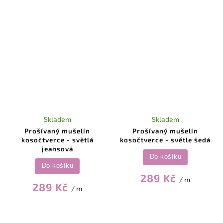
Skladem
Skladem
Prošívaný mušelín
Prošívaný mušelín
kosočtverce - světlá
kosočtverce - světle šedá
jeansová
Do košíku
Do košíku
289 Kč
/ m
289 Kč
/ m