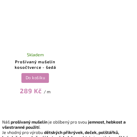
Skladem
Prošívaný mušelín
kosočtverce - šedá
Do košíku
289 Kč
/ m
Náš
prošívaný mušelín
je oblíbený pro svou
jemnost, hebkost a
všestranné použití
.
Je vhodný pro výrobu
dětských přikrývek, deček, polštářků,