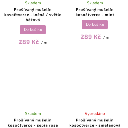
Skladem
Skladem
Prošívaný mušelín
Prošívaný mušelín
kosočtverce - lněná / světle
kosočtverce - mint
béžová
Do košíku
Do košíku
289 Kč
/ m
289 Kč
/ m
Skladem
Vyprodáno
Prošívaný mušelín
Prošívaný mušelín
kosočtverce - sepia rose
kosočtverce - smetanová