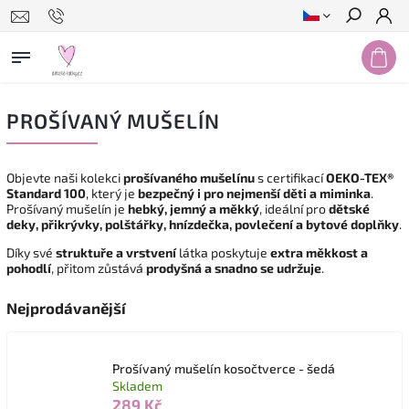
Hledat
PROŠÍVANÝ MUŠELÍN
Objevte naši kolekci
prošívaného mušelínu
s certifikací
OEKO-TEX®
Standard 100
, který je
bezpečný i pro nejmenší děti a miminka
.
Prošívaný mušelín je
hebký, jemný a měkký
, ideální pro
dětské
deky, přikrývky, polštářky, hnízdečka, povlečení a bytové doplňky
.
Díky své
struktuře a vrstvení
látka poskytuje
extra měkkost a
pohodlí
, přitom zůstává
prodyšná a snadno se udržuje
.
Nejprodávanější
Prošívaný mušelín kosočtverce - šedá
Skladem
289 Kč