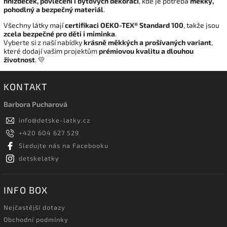
hnízdeček, povlečení i bytových dekorací
, kde je potřeba
měkký,
pohodlný a bezpečný materiál
.
Všechny látky mají
certifikaci OEKO-TEX® Standard 100
, takže jsou
zcela bezpečné pro děti i miminka
.
Vyberte si z naší nabídky
krásně měkkých a prošívaných variant
,
které dodají vašim projektům
prémiovou kvalitu a dlouhou
životnost
. 💛
KONTAKT
Barbora Pucharová
info
@
detske-latky.cz
+420 604 627 529
Sledujte nás na Facebooku
detskelatky
INFO BOX
Nejčastější dotazy
Obchodní podmínky