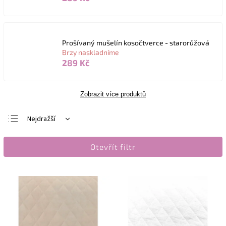
Prošívaný mušelín kosočtverce - starorůžová
Brzy naskladníme
289 Kč
Zobrazit více produktů
Nejdražší
Nejlevnější
Otevřít filtr
Nejprodávanější
Abecedně