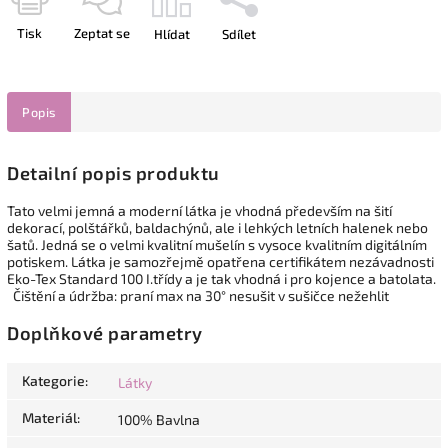
Tisk
Zeptat se
Hlídat
Sdílet
Popis
Detailní popis produktu
Tato velmi jemná a moderní látka je vhodná především na šití
dekorací, polštářků, baldachýnů, ale i lehkých letních halenek nebo
šatů. Jedná se o velmi kvalitní mušelín s vysoce kvalitním digitálním
potiskem. Látka je samozřejmě opatřena certifikátem nezávadnosti
Eko-Tex Standard 100 I.třídy a je tak vhodná i pro kojence a batolata.
Čištění a údržba: praní max na 30° nesušit v sušičce nežehlit
Doplňkové parametry
Kategorie
:
Látky
Materiál
:
100% Bavlna