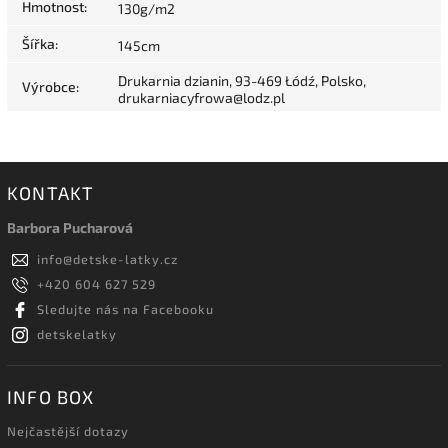
Hmotnost
:
130g/m2
Šířka
:
145cm
Drukarnia dzianin, 93-469 Łódź, Polsko,
Výrobce
:
drukarniacyfrowa@lodz.pl
KONTAKT
Barbora Pucharová
info
@
detske-latky.cz
+420 604 627 529
Sledujte nás na Facebooku
detskelatky
INFO BOX
Nejčastější dotazy