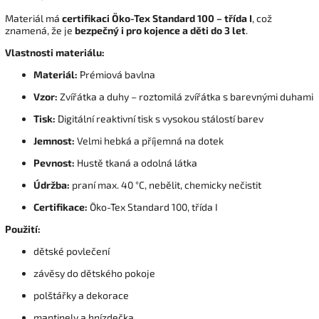
Materiál má
certifikaci Öko-Tex Standard 100 – třída I
, což
znamená, že je
bezpečný i pro kojence a děti do 3 let
.
Vlastnosti materiálu:
Materiál:
Prémiová bavlna
Vzor:
Zvířátka a duhy – roztomilá zvířátka s barevnými duhami
Tisk:
Digitální reaktivní tisk s vysokou stálostí barev
Jemnost:
Velmi hebká a příjemná na dotek
Pevnost:
Hustě tkaná a odolná látka
Údržba:
praní max. 40 °C, nebělit, chemicky nečistit
Certifikace:
Öko-Tex Standard 100, třída I
Použití:
dětské povlečení
závěsy do dětského pokoje
polštářky a dekorace
mantinely a hnízdečka