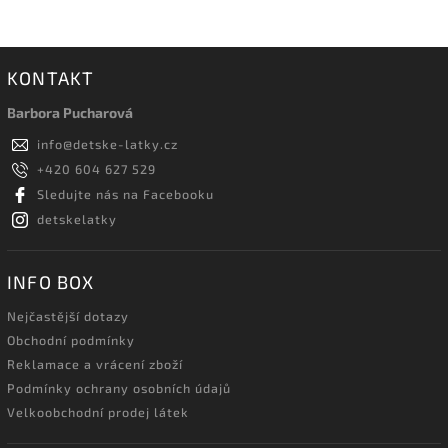
KONTAKT
Barbora Pucharová
info
@
detske-latky.cz
+420 604 627 529
Sledujte nás na Facebooku
detskelatky
INFO BOX
Nejčastější dotazy
Obchodní podmínky
Reklamace a vrácení zboží
Podmínky ochrany osobních údajů
Velkoobchodní prodej látek