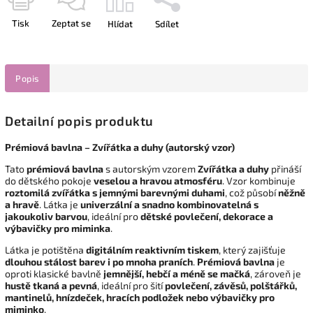
Tisk
Zeptat se
Hlídat
Sdílet
Popis
Detailní popis produktu
Prémiová bavlna – Zvířátka a duhy (autorský vzor)
Tato
prémiová bavlna
s autorským vzorem
Zvířátka a duhy
přináší
do dětského pokoje
veselou a hravou atmosféru
. Vzor kombinuje
roztomilá zvířátka s jemnými barevnými duhami
, což působí
něžně
a hravě
. Látka je
univerzální a snadno kombinovatelná s
jakoukoliv barvou
, ideální pro
dětské povlečení, dekorace a
výbavičky pro miminka
.
Látka je potištěna
digitálním reaktivním tiskem
, který zajišťuje
dlouhou stálost barev i po mnoha praních
.
Prémiová bavlna
je
oproti klasické bavlně
jemnější, hebčí a méně se mačká
, zároveň je
hustě tkaná a pevná
, ideální pro šití
povlečení, závěsů, polštářků,
mantinelů, hnízdeček, hracích podložek nebo výbavičky pro
miminko
.