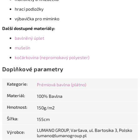
hrací podložky
výbavička pro miminko
Další dostupné materiály:
bavlněný úplet
mušelín
kočárkovina (nepromokavý polyester)
Doplňkové parametry
Kategorie
:
Prémiová bavlna (plátno)
Materiál
:
100% Bavlna
Hmotnost
:
150g/m2
Šířka
:
155cm
LUMANO GROUP, Varšava, ul. Bartosika 3, Polsko
Výrobce
:
lumano@lumanogroup.pl