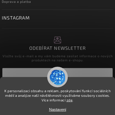
Doprava a platba
INSTAGRAM
ODEBÍRAT NEWSLETTER
Vložte svůj e-mail a my vám budeme zasílat informace o nových
produktech na našem e-shopu.
Přihlásit se
K personalizaci obsahu a reklam, poskytování funkcí sociálních
médií a analýze naší návštěvnosti využíváme soubory cookies.
Více informací
zde
.
Copyright 2026
detske-latky.cz
. Všechna práva vyhrazena.
Nastavení