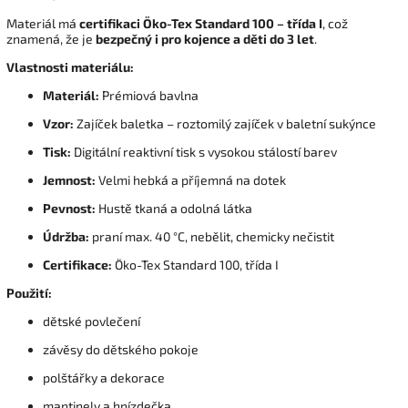
Materiál má
certifikaci Öko-Tex Standard 100 – třída I
, což
znamená, že je
bezpečný i pro kojence a děti do 3 let
.
Vlastnosti materiálu:
Materiál:
Prémiová bavlna
Vzor:
Zajíček baletka – roztomilý zajíček v baletní sukýnce
Tisk:
Digitální reaktivní tisk s vysokou stálostí barev
Jemnost:
Velmi hebká a příjemná na dotek
Pevnost:
Hustě tkaná a odolná látka
Údržba:
praní max. 40 °C, nebělit, chemicky nečistit
Certifikace:
Öko-Tex Standard 100, třída I
Použití:
dětské povlečení
závěsy do dětského pokoje
polštářky a dekorace
mantinely a hnízdečka