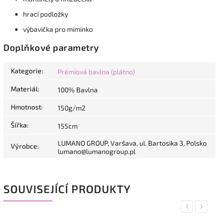
hrací podložky
výbavička pro miminko
Doplňkové parametry
Kategorie
:
Prémiová bavlna (plátno)
Materiál
:
100% Bavlna
Hmotnost
:
150g/m2
Šířka
:
155cm
LUMANO GROUP, Varšava, ul. Bartosika 3, Polsko
Výrobce
:
lumano@lumanogroup.pl
SOUVISEJÍCÍ PRODUKTY
Previous
Next