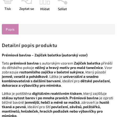
Tisk
Zeptat se
Hlídat
Sdílet
Popis
Detailní popis produktu
Prémiová bavlna – Zajíček baletka (autorský vzor)
Tato
prémiová bavlna
s autorským vzorem
Zajíček baletka
přináší
do dětského pokoje
něžný a hravý motiv pro malé tanečnice
. Vzor
zobrazuje
roztomilého zajíčka v baletní sukýnce
, který působí
jemně, veselě a pohádkově
. Látka je
univerzální a snadno
kombinovatelná s dalšími barvami
, ideální pro
dětské povlečení,
dekorace a výbavičky pro miminka
.
Látka je potištěna
digitálním reaktivním tiskem
, který zajišťuje
stálou sytost barev i po mnoha praních
.
Prémiová bavlna
je oproti
běžné bavlně
jemnější, hebčí a méně se mačká
, zároveň je
hustě
tkaná a pevná
, ideální pro šití
povlečení, závěsů, polštářků,
mantinelů, hnízdeček, hracích podložek nebo výbavičky pro
miminko
.