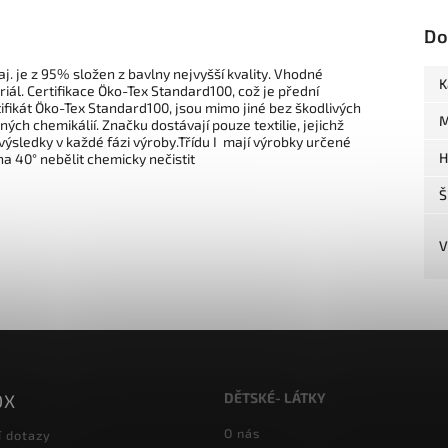
Do
j. je z 95% složen z bavlny nejvyšší kvality. Vhodné
K
iál. Certifikace Öko-Tex Standard100, což je přední
ifikát Öko-Tex Standard100, jsou mimo jiné bez škodlivých
M
ých chemikálií. Značku dostávají pouze textilie, jejichž
výsledky v každé fázi výroby.Třídu I mají výrobky určené
H
 na 40° nebělit chemicky nečistit
Š
V
DĚTSKÉ- LÁTKY
OX
O nás
í dotazy