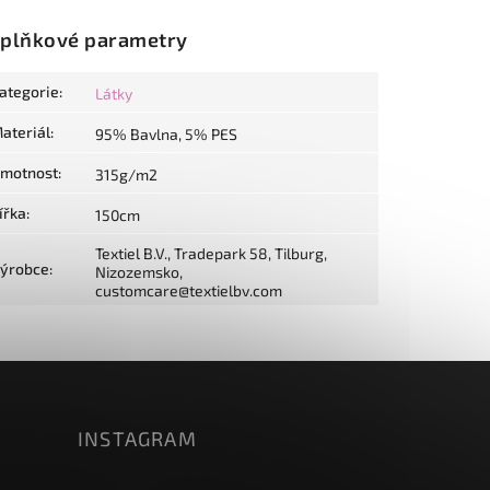
plňkové parametry
ategorie
:
Látky
ateriál
:
95% Bavlna, 5% PES
motnost
:
315g/m2
ířka
:
150cm
Textiel B.V., Tradepark 58, Tilburg,
ýrobce
:
Nizozemsko,
customcare@textielbv.com
INSTAGRAM