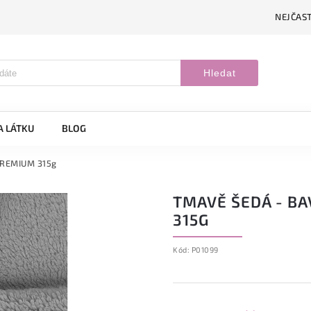
NEJČAST
Hledat
A LÁTKU
BLOG
PREMIUM 315g
TMAVĚ ŠEDÁ - B
315G
Kód:
P01099