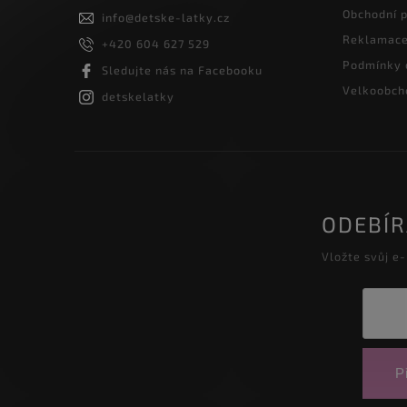
Obchodní 
info
@
detske-latky.cz
Reklamace 
+420 604 627 529
Podmínky 
Sledujte nás na Facebooku
Velkoobcho
detskelatky
ODEBÍ
Vložte svůj e
Př