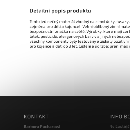
Detailní popis produktu
Tento jedinečný materiál vhodný na zimní deky, fusaky a
zejména pro děti a kojence!! Velmi oblíbený zimní mater
bezpečnostní značka na světě. Výrobky, které mají cert
látek, pesticidů, alergenových barviv a jiných nebezpečn
všechny komponenty byly testovány a získaly pozitivní 
pro kojence a děti do 3 let. Čištění a údržba: praní max
KONTAKT
INFO B
Barbora Pucharová
Nejčastějš