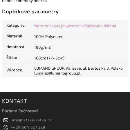
nebělit chemicky nečistit
Doplňkové parametry
Kategorie
:
Nepromokavý polyester/kočárkovina tištěná
Materiál
:
100% Polyester
Hmotnost
:
190g/m2
Šířka
:
160cm (+/- 3cm)
LUMANO GROUP, Varšava, ul. Bartosika 3, Polsko
Výrobce
:
lumano@lumanogroup.pl
KONTAKT
Barbora Pucharová
info
@
detske-latky.cz
+420 604 627 529