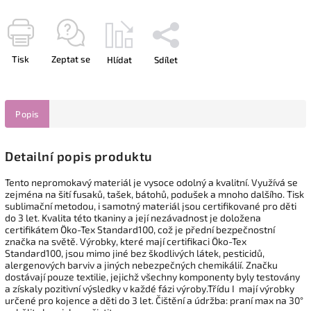
Tisk
Zeptat se
Hlídat
Sdílet
Popis
Detailní popis produktu
Tento nepromokavý materiál je vysoce odolný a kvalitní. Využívá se
zejména na šití fusaků, tašek, ba´tohů, podušek a mnoho dalšího. Tisk
sublimační metodou, i samotný materiál jsou certifikované pro děti
do 3 let. Kvalita této tkaniny a její nezávadnost je doložena
certifikátem Öko-Tex Standard100, což je přední bezpečnostní
značka na světě. Výrobky, které mají certifikaci Öko-Tex
Standard100, jsou mimo jiné bez škodlivých látek, pesticidů,
alergenových barviv a jiných nebezpečných chemikálií. Značku
dostávají pouze textilie, jejichž všechny komponenty byly testovány
a získaly pozitivní výsledky v každé fázi výroby.Třídu I mají výrobky
určené pro kojence a děti do 3 let. Čištění a údržba: praní max na 30°