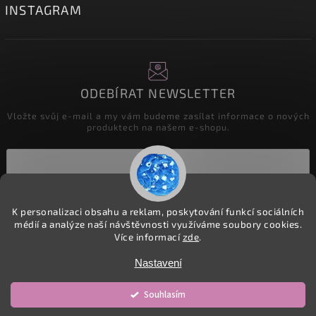
INSTAGRAM
ODEBÍRAT NEWSLETTER
Vložte svůj e-mail a my vám budeme zasílat informace o nových
produktech na našem e-shopu.
Přihlásit se
K personalizaci obsahu a reklam, poskytování funkcí sociálních
médií a analýze naší návštěvnosti využíváme soubory cookies.
Více informací
zde
.
Copyright 2026
detske-latky.cz
. Všechna práva vyhrazena.
Nastavení
Upravit nastavení cookies
Souhlasím
Vytvořil
Shoptet
| Design
Shoptak.cz.