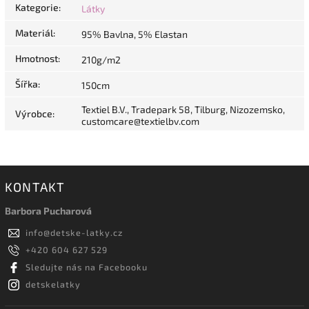
Kategorie
:
Látky
Materiál
:
95% Bavlna, 5% Elastan
Hmotnost
:
210g/m2
Šířka
:
150cm
Textiel B.V., Tradepark 58, Tilburg, Nizozemsko,
Výrobce
:
customcare@textielbv.com
KONTAKT
Barbora Pucharová
info
@
detske-latky.cz
+420 604 627 529
Sledujte nás na Facebooku
detskelatky