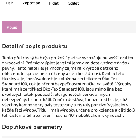
Tisk
Zeptat se
Hlídat
Sdílet
Popis
Detailní popis produktu
Tento překrásný hebký a pružný úplet se vyznačuje nejvyšší kvalitou
zpracování. Prémiový úplet je velmi jemný na dotek, zároveň však
pevný. Tento materiál je vhodný zejména k výrobě dětského
oblečení. Je specielně změkčený a děti ho rádi nosí. Kvalita této
tkaniny a její nezávadnost je doložena certifikátem Öko-Tex
Standard100, což je přední bezpečnostní značka na světě. Výrobky,
které mají certifikaci Öko-Tex Standard100, jsou mimo jiné bez
škodlivých látek, pesticidů, alergenových barviv a jiných
nebezpečných chemikálií. Značku dostávají pouze textilie, jejichž
všechny komponenty byly testovány a získaly pozitivní výsledky v
každé fázi výroby.Třídu I mají výrobky určené pro kojence a děti do 3
let. Čištění a údržba: praní max na 40° nebělit chemicky nečistit
Doplňkové parametry