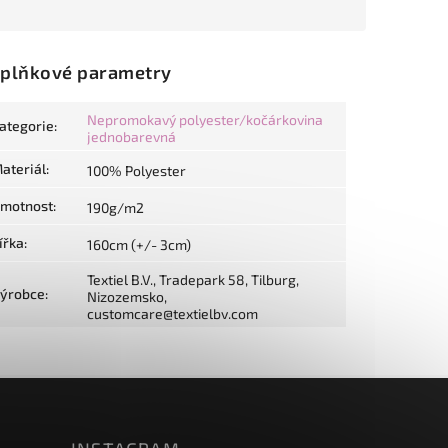
plňkové parametry
Nepromokavý polyester/kočárkovina
ategorie
:
jednobarevná
ateriál
:
100% Polyester
motnost
:
190g/m2
ířka
:
160cm (+/- 3cm)
Textiel B.V., Tradepark 58, Tilburg,
ýrobce
:
Nizozemsko,
customcare@textielbv.com