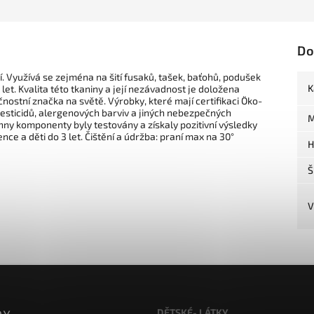
Do
. Využívá se zejména na šití fusaků, tašek, baťohů, podušek
K
 let. Kvalita této tkaniny a její nezávadnost je doložena
nostní značka na světě. Výrobky, které mají certifikaci Öko-
pesticidů, alergenových barviv a jiných nebezpečných
M
echny komponenty byly testovány a získaly pozitivní výsledky
nce a děti do 3 let. Čištění a údržba: praní max na 30°
H
Š
V
DĚTSKÉ- LÁTKY