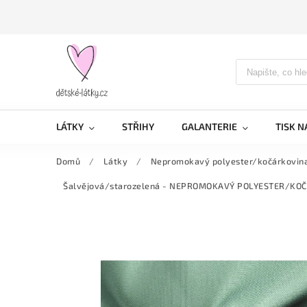
LÁTKY
STŘIHY
GALANTERIE
TISK N
Domů
/
Látky
/
Nepromokavý polyester/kočárkovin
Šalvějová/starozelená - NEPROMOKAVÝ POLYESTER/KO