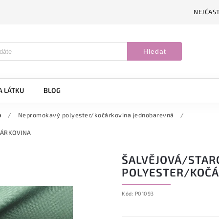
NEJČAST
Hledat
A LÁTKU
BLOG
a
/
Nepromokavý polyester/kočárkovina jednobarevná
/
ČÁRKOVINA
ŠALVĚJOVÁ/STAR
POLYESTER/KOČÁ
Kód:
P01093