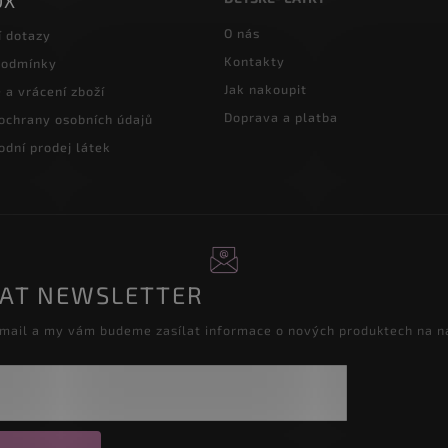
OX
O nás
í dotazy
Kontakty
podmínky
Jak nakoupit
a vrácení zboží
Doprava a platba
ochrany osobních údajů
dní prodej látek
RAT NEWSLETTER
-mail a my vám budeme zasílat informace o nových produktech na 