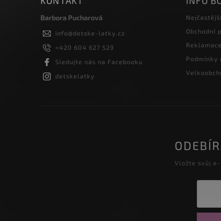
KONTAKT
INFO B
Barbora Pucharová
Nejčastějš
Obchodní 
info
@
detske-latky.cz
Reklamace 
+420 604 627 529
Podmínky 
Sledujte nás na Facebooku
Velkoobcho
detskelatky
ODEBÍ
Vložte svůj e