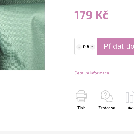
179 Kč
Přidat d
Detailní informace
Tisk
Zeptat se
Hlíd