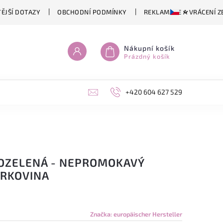
ĚJŠÍ DOTAZY
OBCHODNÍ PODMÍNKY
REKLAMACE A VRÁCENÍ Z
Nákupní košík
Prázdný košík
+420 604 627 529
OZELENÁ - NEPROMOKAVÝ
RKOVINA
Značka:
europäischer Hersteller