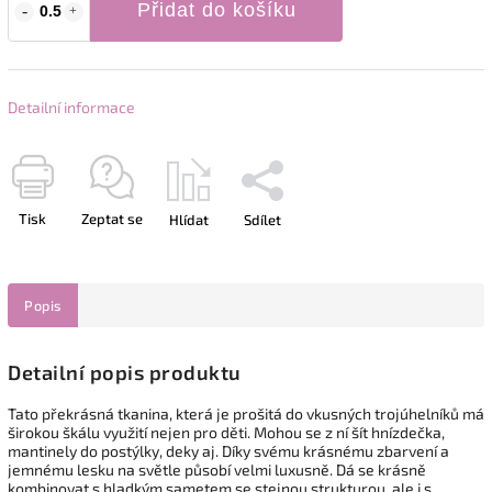
Přidat do košíku
Detailní informace
Tisk
Zeptat se
Hlídat
Sdílet
Popis
Detailní popis produktu
Tato překrásná tkanina, která je prošitá do vkusných trojúhelníků má
širokou škálu využití nejen pro děti. Mohou se z ní šít hnízdečka,
mantinely do postýlky, deky aj. Díky svému krásnému zbarvení a
jemnému lesku na světle působí velmi luxusně. Dá se krásně
kombinovat s hladkým sametem se stejnou strukturou, ale i s