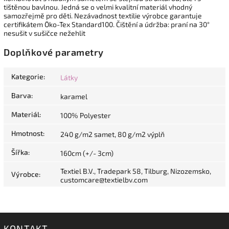
tištěnou bavlnou. Jedná se o velmi kvalitní materiál vhodný
samozřejmě pro děti. Nezávadnost textilie výrobce garantuje
certifikátem Öko-Tex Standard100. Čištění a údržba: praní na 30°
nesušit v sušičce nežehlit
Doplňkové parametry
Kategorie
:
Látky
Barva
:
karamel
Materiál
:
100% Polyester
Hmotnost
:
240 g/m2 samet, 80 g/m2 výplň
Šířka
:
160cm (+/- 3cm)
Textiel B.V., Tradepark 58, Tilburg, Nizozemsko,
Výrobce
:
customcare@textielbv.com
KONTAKT