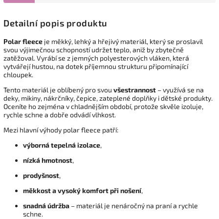
Detailní popis produktu
Polar fleece
je měkký, lehký a hřejivý materiál, který se proslavil
svou výjimečnou schopností udržet teplo, aniž by zbytečně
zatěžoval. Vyrábí se z jemných polyesterových vláken, která
vytvářejí hustou, na dotek příjemnou strukturu připomínající
chloupek.
Tento materiál je oblíbený pro svou
všestrannost
– využívá se na
deky, mikiny, nákrčníky, čepice, zateplené doplňky i dětské produkty.
Oceníte ho zejména v chladnějším období, protože skvěle izoluje,
rychle schne a dobře odvádí vlhkost.
Mezi hlavní výhody polar fleece patří:
výborná tepelná izolace
,
nízká hmotnost
,
prodyšnost
,
měkkost a vysoký komfort při nošení
,
snadná údržba
– materiál je nenáročný na praní a rychle
schne.