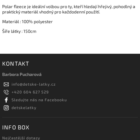
Polar fleece je ideální volbou pro ty, kteří hledají hřejivý, pohodlný a
praktický materiál vhodný pro každodenní použití.
Materiál : 100% polyester
Šíře látky : 150cm
KONTAKT
Barbora Pucharová
info
@
detske-latky.cz
+420 604 627 529
Sledujte nás na Facebooku
detskelatky
INFO BOX
Nejčastější dotazy