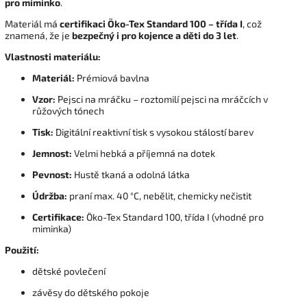
pro miminko
.
Materiál má
certifikaci Öko-Tex Standard 100 – třída I
, což
znamená, že je
bezpečný i pro kojence a děti do 3 let
.
Vlastnosti materiálu:
Materiál:
Prémiová bavlna
Vzor:
Pejsci na mráčku – roztomilí pejsci na mráčcích v
růžových tónech
Tisk:
Digitální reaktivní tisk s vysokou stálostí barev
Jemnost:
Velmi hebká a příjemná na dotek
Pevnost:
Hustě tkaná a odolná látka
Údržba:
praní max. 40 °C, nebělit, chemicky nečistit
Certifikace:
Öko-Tex Standard 100, třída I (vhodné pro
miminka)
Použití:
dětské povlečení
závěsy do dětského pokoje