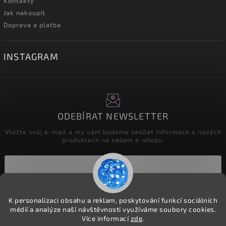
Kontakty
Jak nakoupit
Doprava a platba
INSTAGRAM
ODEBÍRAT NEWSLETTER
Vložte svůj e-mail a my vám budeme zasílat informace o nových
produktech na našem e-shopu.
Přihlásit se
K personalizaci obsahu a reklam, poskytování funkcí sociálních
médií a analýze naší návštěvnosti využíváme soubory cookies.
Více informací
zde
.