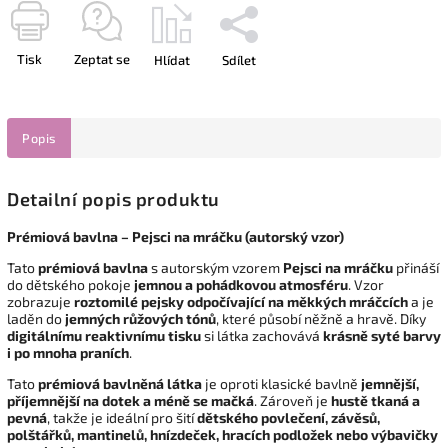
Tisk
Zeptat se
Hlídat
Sdílet
Popis
Detailní popis produktu
Prémiová bavlna – Pejsci na mráčku (autorský vzor)
Tato
prémiová bavlna
s autorským vzorem
Pejsci na mráčku
přináší
do dětského pokoje
jemnou a pohádkovou atmosféru
. Vzor
zobrazuje
roztomilé pejsky odpočívající na měkkých mráčcích
a je
laděn do
jemných růžových tónů
, které působí něžně a hravě. Díky
digitálnímu reaktivnímu tisku
si látka zachovává
krásně syté barvy
i po mnoha praních
.
Tato
prémiová bavlněná látka
je oproti klasické bavlně
jemnější,
příjemnější na dotek a méně se mačká
. Zároveň je
hustě tkaná a
pevná
, takže je ideální pro šití
dětského povlečení, závěsů,
polštářků, mantinelů, hnízdeček, hracích podložek nebo výbavičky