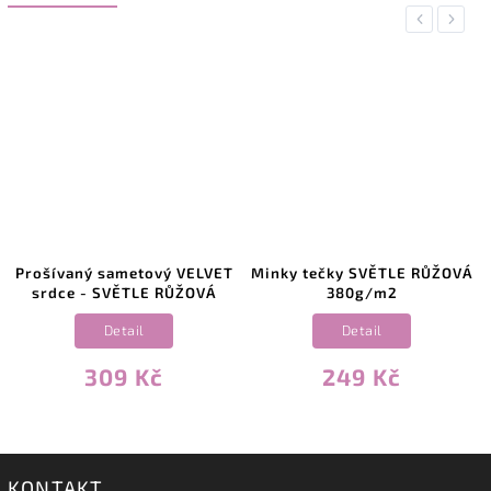
Previous
Next
Prošívaný sametový VELVET
Minky tečky SVĚTLE RŮŽOVÁ
H
srdce - SVĚTLE RŮŽOVÁ
380g/m2
Detail
Detail
309 Kč
249 Kč
KONTAKT