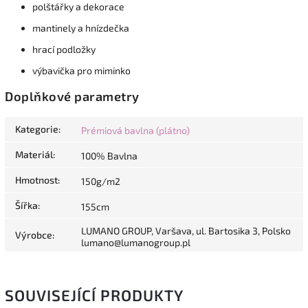
polštářky a dekorace
mantinely a hnízdečka
hrací podložky
výbavička pro miminko
Doplňkové parametry
Kategorie
:
Prémiová bavlna (plátno)
Materiál
:
100% Bavlna
Hmotnost
:
150g/m2
Šířka
:
155cm
LUMANO GROUP, Varšava, ul. Bartosika 3, Polsko
Výrobce
:
lumano@lumanogroup.pl
SOUVISEJÍCÍ PRODUKTY