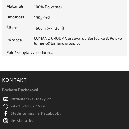
Materiál
:
100% Polyester
Hmotnost
:
190g/m2
Šířka
:
160cm (+/- 3cm)
LUMANO GROUP, Varšava, ul. Bartosika 3, Polsko
Výrobce
:
lumano@lumanogroup.pl
Položka byla vyprodána…
KONTAKT
Barbora Pucharová
info
@
detske-latky.cz
+420 604 627 529
Sledujte nás na Facebooku
detskelatky