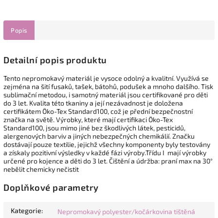
Popis
Detailní popis produktu
Tento nepromokavý materiál je vysoce odolný a kvalitní. Využívá se
zejména na šití fusaků, tašek, ba´tohů, podušek a mnoho dalšího. Tisk
sublimační metodou, i samotný materiál jsou certifikované pro děti
do 3 let. Kvalita této tkaniny a její nezávadnost je doložena
certifikátem Öko-Tex Standard100, což je přední bezpečnostní
značka na světě. Výrobky, které mají certifikaci Öko-Tex
Standard100, jsou mimo jiné bez škodlivých látek, pesticidů,
alergenových barviv a jiných nebezpečných chemikálií. Značku
dostávají pouze textilie, jejichž všechny komponenty byly testovány
a získaly pozitivní výsledky v každé fázi výroby.Třídu I mají výrobky
určené pro kojence a děti do 3 let. Čištění a údržba: praní max na 30°
nebělit chemicky nečistit
Doplňkové parametry
Kategorie
:
Nepromokavý polyester/kočárkovina tištěná