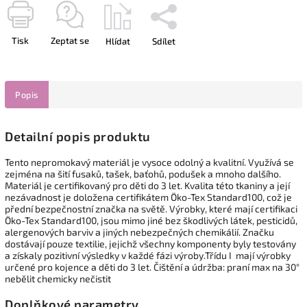
Tisk
Zeptat se
Hlídat
Sdílet
Popis
Detailní popis produktu
Tento nepromokavý materiál je vysoce odolný a kvalitní. Využívá se
zejména na šití fusaků, tašek, baťohů, podušek a mnoho dalšího.
Materiál je certifikovaný pro děti do 3 let. Kvalita této tkaniny a její
nezávadnost je doložena certifikátem Öko-Tex Standard100, což je
přední bezpečnostní značka na světě. Výrobky, které mají certifikaci
Öko-Tex Standard100, jsou mimo jiné bez škodlivých látek, pesticidů,
alergenových barviv a jiných nebezpečných chemikálií. Značku
dostávají pouze textilie, jejichž všechny komponenty byly testovány
a získaly pozitivní výsledky v každé fázi výroby.Třídu I mají výrobky
určené pro kojence a děti do 3 let. Čištění a údržba: praní max na 30°
nebělit chemicky nečistit
Doplňkové parametry