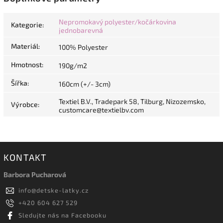
Nepromokavý polyester/kočárkovina
Kategorie
:
jednobarevná
Materiál
:
100% Polyester
Hmotnost
:
190g/m2
Šířka
:
160cm (+/- 3cm)
Textiel B.V., Tradepark 58, Tilburg, Nizozemsko,
Výrobce
:
customcare@textielbv.com
KONTAKT
Barbora Pucharová
info
@
detske-latky.cz
+420 604 627 529
Sledujte nás na Facebooku