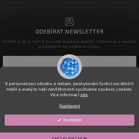
ODEBÍRAT NEWSLETTER
Vložte svůj e-mail a my vám budeme zasílat informace o nových
produktech na našem e-shopu.
Přihlásit se
K personalizaci obsahu a reklam, poskytování funkcí sociálních
médií a analýze naší návštěvnosti využíváme soubory cookies.
Více informací
zde
.
Copyright 2026
detske-latky.cz
. Všechna práva vyhrazena.
Nastavení
Upravit nastavení cookies
Souhlasím
Vytvořil
Shoptet
| Design
Shoptak.cz.
Odmítnout
CHCI SLEVU 10 %