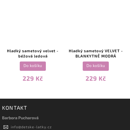
Hladký sametový velvet -
Hladký sametový VELVET -
béžová ledová
BLANKYTNĚ MODRÁ
Do košíku
Do košíku
229 Kč
229 Kč
KONTAKT
Barbora Pucharová
info
@
detske-latky.cz