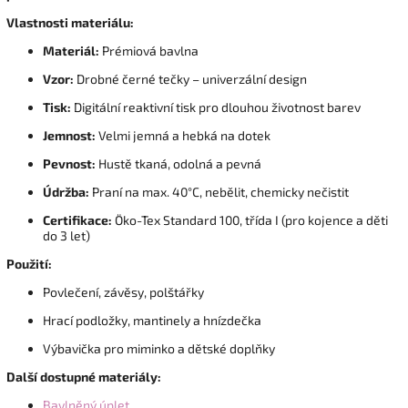
Vlastnosti materiálu:
Materiál:
Prémiová bavlna
Vzor:
Drobné černé tečky – univerzální design
Tisk:
Digitální reaktivní tisk pro dlouhou životnost barev
Jemnost:
Velmi jemná a hebká na dotek
Pevnost:
Hustě tkaná, odolná a pevná
Údržba:
Praní na max. 40°C, nebělit, chemicky nečistit
Certifikace:
Öko-Tex Standard 100, třída I (pro kojence a děti
do 3 let)
Použití:
Povlečení, závěsy, polštářky
Hrací podložky, mantinely a hnízdečka
Výbavička pro miminko a dětské doplňky
Další dostupné materiály:
Bavlněný úplet