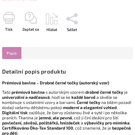
Tisk
Zeptat se
Hlídat
Sdílet
Popis
Detailní popis produktu
Prémiová bavlna – Drobné černé tečky (autorský vzor)
Tato
prémiová bavlna
s autorským vzorem
drobné černé tečky
je
univerzální a nadčasová
, hodí se ke
každé barvě
a skvěle se
kombinuje s ostatními vzory a barvami.
Černé tečky
na bílém pozadí
dodají vašemu dětskému pokoji
moderní a elegantní vzhled
.
Digitální tisk
zajišťuje, že barvy zůstanou živé a syté i po několika
praních. Tkanina je
jemná, ale pevná
, což ji činí ideální pro šití
povlečení, závěsů, polštářků, hnízdeček
a
výbavičky pro miminka
.
Certifikováno Öko-Tex Standard 100
, což znamená, že je
bezpečná
pro děti
.