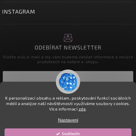
INSTAGRAM
ODEBÍRAT NEWSLETTER
Vložte svůj e-mail a my vám budeme zasílat informace o nových
produktech na našem e-shopu.
Přihlásit se
K personalizaci obsahu a reklam, poskytování funkcí sociálních
médií a analýze naší návštěvnosti využíváme soubory cookies.
Více informací
zde
.
Copyright 2026
detske-latky.cz
. Všechna práva vyhrazena.
Nastavení
Upravit nastavení cookies
Souhlasím
Vytvořil
Shoptet
| Design
Shoptak.cz.