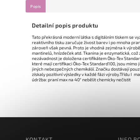
Popis
Detailní popis produktu
Tato překrásná moderní látka s digitálním tiskem se vy
reaktivního tisku zaručuje živost barev i po mnoha pra
zároveň však pevná. Proto je vhodná zejména k výrobě 
mantinelů, hnízdeček atd. Tkanina je enzymatická, což 
nezávadnost je doložena certifikátem Öko-Tex Standard
které mají certifikaci Öko-Tex Standard100, jsou mimo j
jiných nebezpečných chemikálií. Značku dostávají pouze
získaly pozitivní výsledky v každé fázi výroby.Třídu I ma
údržba: praní max na 40° nebělit chemicky nečistit
KONTAKT
INFO B