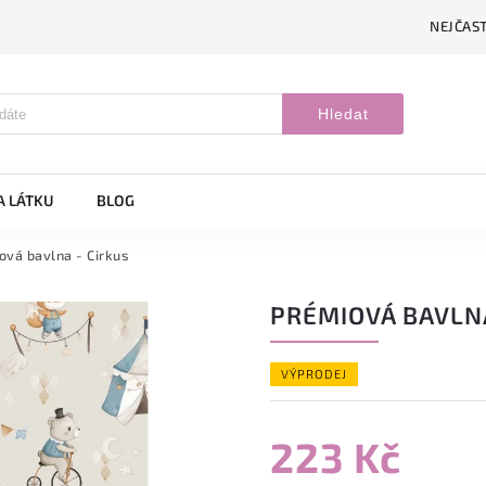
NEJČAST
Hledat
A LÁTKU
BLOG
ová bavlna - Cirkus
PRÉMIOVÁ BAVLNA
VÝPRODEJ
223 Kč