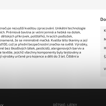
Do
značuje nejvyšší kvalitou zpracování. Unikátní technologie
K
ních. Prémiová bavlna je velmi jemná a hebká na dotek,
dětských přikrývek, polštářků, hracích podložek,
M
znamená, že se minimálně mačká. Kvalita této tkaniny a její
100, což je přední bezpečnostní značka na světě. Výrobky,
H
iné bez škodlivých látek, pesticidů, alergenových barviv a
 textilie, jejichž všechny komponenty byly testovány a
jí výrobky určené pro kojence a děti do 3 let. Čištění a
Š
V
DĚTSKÉ- LÁTKY
OX