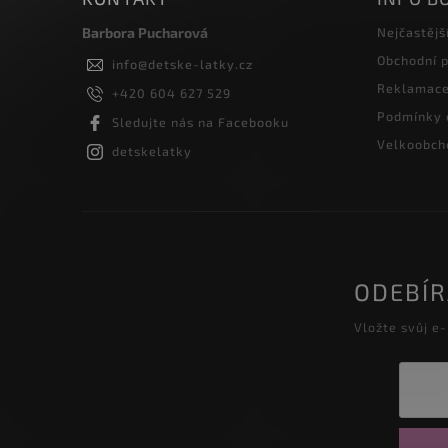
Barbora Pucharová
Nejčastějš
Obchodní 
info
@
detske-latky.cz
Reklamace 
+420 604 627 529
Podmínky 
Sledujte nás na Facebooku
Velkoobcho
detskelatky
ODEBÍ
Vložte svůj e