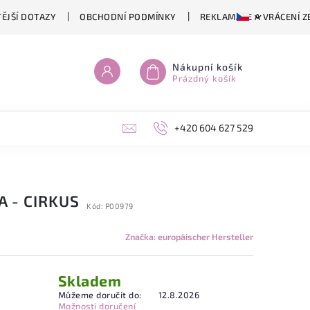
ĚJŠÍ DOTAZY
OBCHODNÍ PODMÍNKY
REKLAMACE A VRÁCENÍ Z
Nákupní košík
Prázdný košík
+420 604 627 529
 - CIRKUS
Kód:
P00979
Značka:
europäischer Hersteller
Skladem
Můžeme doručit do:
12.8.2026
Možnosti doručení