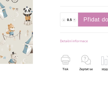
Přidat d
Detailní informace
Tisk
Zeptat se
Hlíd