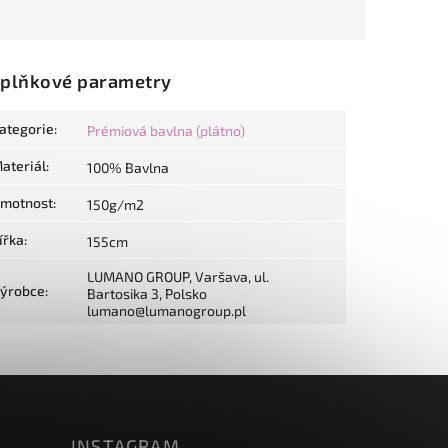
plňkové parametry
ategorie
:
Prémiová bavlna (plátno)
ateriál
:
100% Bavlna
motnost
:
150g/m2
ířka
:
155cm
LUMANO GROUP, Varšava, ul.
ýrobce
:
Bartosika 3, Polsko
lumano@lumanogroup.pl
INSTAGRAM