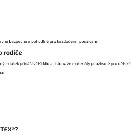
 hlavně bezpečné a pohodlné pro každodenní používání.
o rodiče
aných látek přináší větší klid a jistotu, že materiály používané pro děts
na:
O-TEX®?