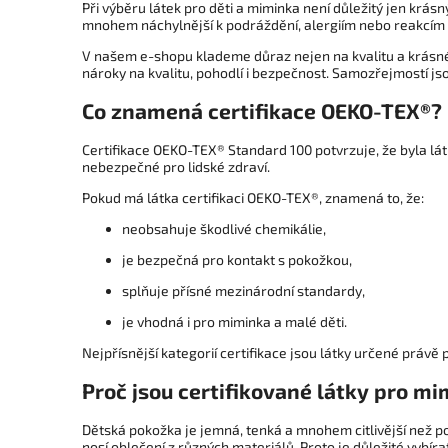
Při výběru látek pro děti a miminka není důležitý jen krásn
mnohem náchylnější k podráždění, alergiím nebo reakcím na
V našem e-shopu klademe důraz nejen na kvalitu a krásné 
nároky na kvalitu, pohodlí i bezpečnost. Samozřejmostí j
Co znamená certifikace OEKO-TEX®?
Certifikace OEKO-TEX® Standard 100 potvrzuje, že byla lát
nebezpečné pro lidské zdraví.
Pokud má látka certifikaci OEKO-TEX®, znamená to, že:
neobsahuje škodlivé chemikálie,
je bezpečná pro kontakt s pokožkou,
splňuje přísné mezinárodní standardy,
je vhodná i pro miminka a malé děti.
Nejpřísnější kategorií certifikace jsou látky určené právě
Proč jsou certifikované látky pro mi
Dětská pokožka je jemná, tenká a mnohem citlivější než po
nosí oblečení z různých materiálů. Proto je důležité vybíra