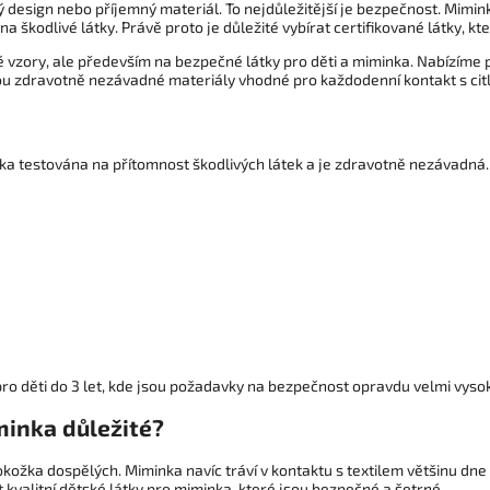
ý design nebo příjemný materiál. To nejdůležitější je bezpečnost. Mimink
 škodlivé látky. Právě proto je důležité vybírat certifikované látky, k
vzory, ale především na bezpečné látky pro děti a miminka. Nabízíme pe
sou zdravotně nezávadné materiály vhodné pro každodenní kontakt s cit
ka testována na přítomnost škodlivých látek a je zdravotně nezávadná. 
 pro děti do 3 let, kde jsou požadavky na bezpečnost opravdu velmi vyso
minka důležité?
kožka dospělých. Miminka navíc tráví v kontaktu s textilem většinu dne
t kvalitní dětské látky pro miminka, které jsou bezpečné a šetrné.