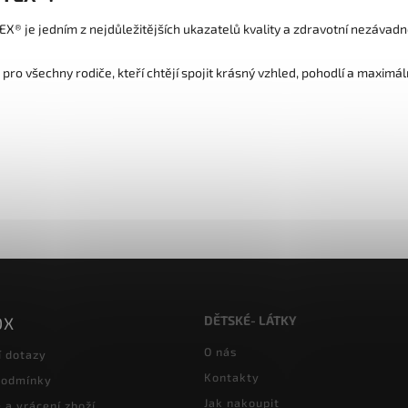
X® je jedním z nejdůležitějších ukazatelů kvality a zdravotní nezávadnos
 pro všechny rodiče, kteří chtějí spojit krásný vzhled, pohodlí a maximá
DĚTSKÉ- LÁTKY
OX
O nás
í dotazy
Kontakty
podmínky
Jak nakoupit
a vrácení zboží