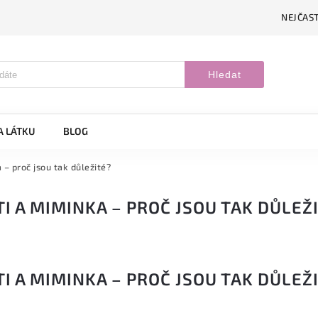
NEJČAST
Hledat
A LÁTKU
BLOG
 – proč jsou tak důležité?
I A MIMINKA – PROČ JSOU TAK DŮLEŽ
I A MIMINKA – PROČ JSOU TAK DŮLEŽ