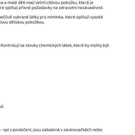
a a malé děti mají velmi citlivou pokožku, která je
teré splňují přísné požadavky na zdravotní nezávadnost.
člivě vybrané látky pro miminka, které splňují vysoké
livou dětskou pokožkou.
Kontrolují se stovky chemických látek, které by mohly být
ké.
 – spí v povlečení, jsou zabalená v zavinovačkách nebo