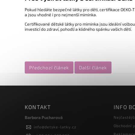
Pokud hledáte bezpečné látky pro děti, certifikace OEKO-TE
a jsou vhodné i pro nejmenší miminka.
Certifikované dětské látky pro miminka jsou ideální volbou
investicí do zdraví, pohodlí a klidného spánku vašich dětí.
Předchozí článek
Další článek
KONTAKT
INFO B
Barbora Pucharová
Nejčastějš
Obchodní 
info
@
detske-latky.cz
Reklamace 