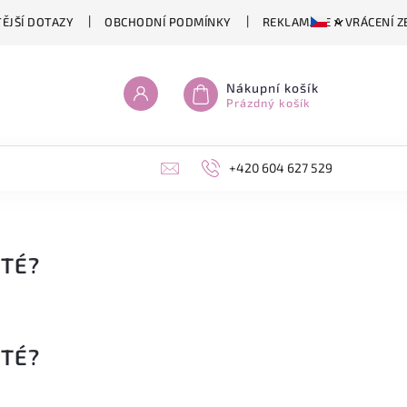
ĚJŠÍ DOTAZY
OBCHODNÍ PODMÍNKY
REKLAMACE A VRÁCENÍ Z
Nákupní košík
Prázdný košík
+420 604 627 529
ITÉ?
ITÉ?