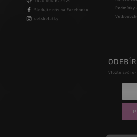
+420 604 627 529
Podmínky 
Sledujte nás na Facebooku
Velkoobcho
detskelatky
ODEBÍ
Vložte svůj e
Př