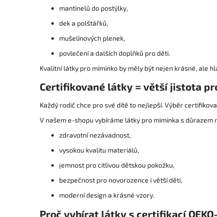
mantinelů do postýlky,
dek a polštářků,
mušelínových plenek,
povlečení a dalších doplňků pro děti.
Kvalitní látky pro miminko by měly být nejen krásné, ale
Certifikované látky = větší jistota pr
Každý rodič chce pro své dítě to nejlepší. Výběr certifikov
V našem e-shopu vybíráme látky pro miminka s důrazem 
zdravotní nezávadnost,
vysokou kvalitu materiálů,
jemnost pro citlivou dětskou pokožku,
bezpečnost pro novorozence i větší děti,
moderní design a krásné vzory.
Proč vybírat látky s certifikací OEK