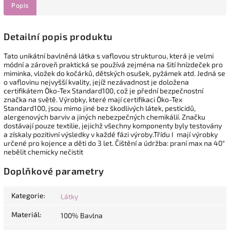
Popis
Detailní popis produktu
Tato unikátní bavlněná látka s vaflovou strukturou, která je velmi
módní a zároveň praktická se používá zejména na šití hnízdeček pro
miminka, vložek do kočárků, dětských osušek, pyžámek atd. Jedná se
o vaflovinu nejvyšší kvality, jejíž nezávadnost je doložena
certifikátem Öko-Tex Standard100, což je přední bezpečnostní
značka na světě. Výrobky, které mají certifikaci Öko-Tex
Standard100, jsou mimo jiné bez škodlivých látek, pesticidů,
alergenových barviv a jiných nebezpečných chemikálií. Značku
dostávají pouze textilie, jejichž všechny komponenty byly testovány
a získaly pozitivní výsledky v každé fázi výroby.Třídu I mají výrobky
určené pro kojence a děti do 3 let. Čištění a údržba: praní max na 40°
nebělit chemicky nečistit
Doplňkové parametry
Kategorie
:
Látky
Materiál
:
100% Bavlna