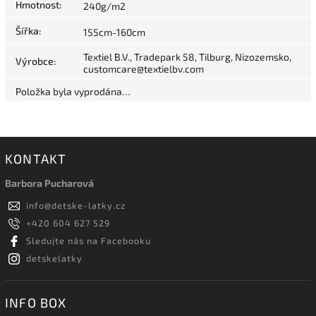
Hmotnost
:
240g/m2
Šířka
:
155cm-160cm
Textiel B.V., Tradepark 58, Tilburg, Nizozemsko,
Výrobce
:
customcare@textielbv.com
Položka byla vyprodána…
KONTAKT
Barbora Pucharová
info
@
detske-latky.cz
+420 604 627 529
Sledujte nás na Facebooku
detskelatky
INFO BOX