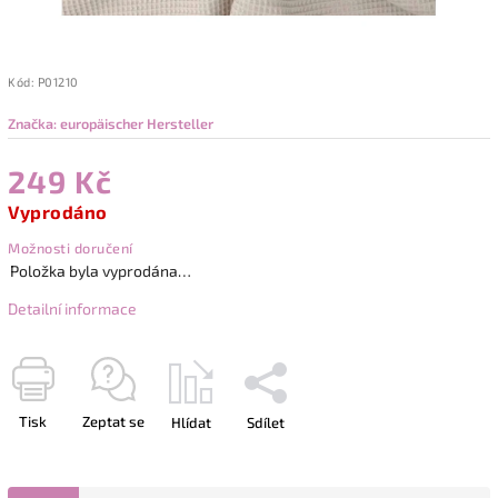
Kód:
P01210
Značka:
europäischer Hersteller
249 Kč
Vyprodáno
Možnosti doručení
Položka byla vyprodána…
Detailní informace
Tisk
Zeptat se
Hlídat
Sdílet