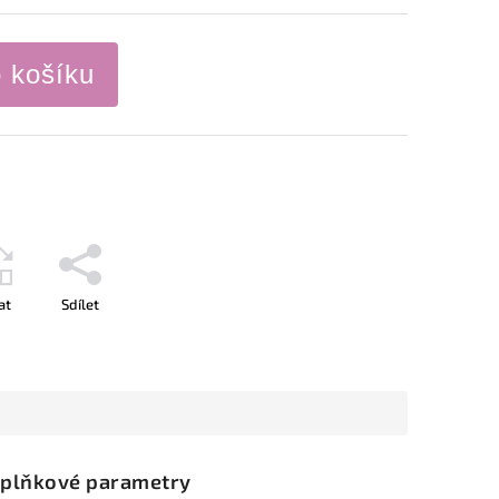
o košíku
at
Sdílet
plňkové parametry