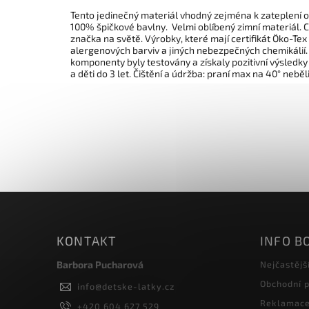
Tento jedinečný materiál vhodný zejména k zateplení obl
100% špičkové bavlny. Velmi oblíbený zimní materiál. 
značka na světě. Výrobky, které mají certifikát Öko-Tex
alergenových barviv a jiných nebezpečných chemikálií. 
komponenty byly testovány a získaly pozitivní výsledky
a děti do 3 let. Čištění a údržba: praní max na 40° neběl
KONTAKT
INFO B
Barbora Pucharová
Nejčastějš
Obchodní 
info
@
detske-latky.cz
Reklamace 
+420 604 627 529