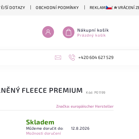
ĚJŠÍ DOTAZY
OBCHODNÍ PODMÍNKY
REKLAMACE A VRÁCENÍ Z
Nákupní košík
Prázdný košík
+420 604 627 529
VLNĚNÝ FLEECE PREMIUM
Kód:
P01199
Značka:
europäischer Hersteller
Skladem
Můžeme doručit do:
12.8.2026
Možnosti doručení