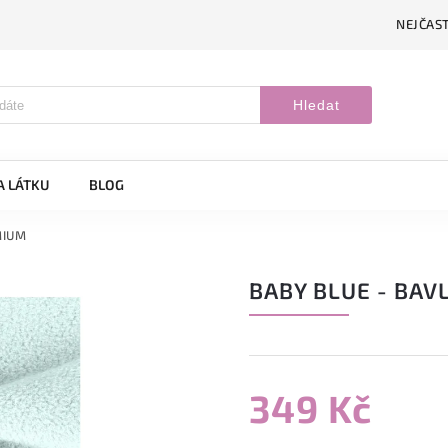
NEJČAST
Hledat
A LÁTKU
BLOG
MIUM
BABY BLUE - BA
349 Kč