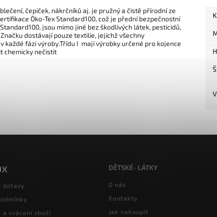
ečení, čepiček, nákrčníků aj. je pružný a čistě přírodní ze
K
Certifikace Öko-Tex Standard100, což je přední bezpečnostní
 Standard100, jsou mimo jiné bez škodlivých látek, pesticidů,
M
Značku dostávají pouze textilie, jejichž všechny
 v každé fázi výroby.Třídu I mají výrobky určené pro kojence
H
it chemicky nečistit
Š
V
DĚTSKÉ- LÁTKY
OX
O nás
í dotazy
Kontakty
podmínky
Jak nakoupit
a vrácení zboží