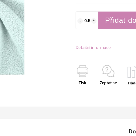
Přidat d
Detailní informace
Tisk
Zeptat se
Hlíd
Do