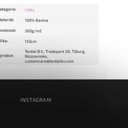
ategorie
:
Látky
ateriál
:
100% Bavlna
motnost
:
260g/m2
ířka
:
150cm
Textiel B.V., Tradepark 58, Tilburg,
ýrobce
:
Nizozemsko,
customcare@textielbv.com
INSTAGRAM