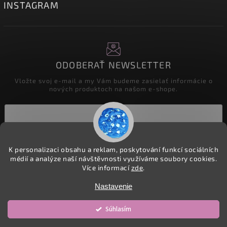
INSTAGRAM
ODOBERAŤ NEWSLETTER
Vložte svoj e-mail a my Vám budeme zasielať informácie o
nových produktoch na našom e-shope.
Prihlásiť sa
K personalizaci obsahu a reklam, poskytování funkcí sociálních
médií a analýze naší návštěvnosti využíváme soubory cookies.
Více informací
zde
.
Copyright 2026
detske-latky.cz
. Všetky práva vyhradené.
Nastavenie
Upraviť nastavenie cookies
Súhlasím
Vytvořil
Shoptet
| Design
Shoptak.cz.