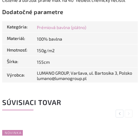
Čistenie a údržba: pranie max. na 40° nebieliť chemicky nečistiť
Dodatočné parametre
Kategória
:
Prémiová bavlna (plátno)
Materiál
:
100% bavlna
Hmotnosť
:
150g/m2
Šírka
:
155cm
LUMANO GROUP, Varšava, ul. Bartosika 3, Polsko
Výrobca
:
lumano@lumanogroup.pl
SÚVISIACI TOVAR
Previous
Next
NOVINKA