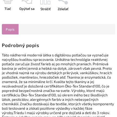
Tlač
Opýtať sa
Strážiť
Zdieľať
Popis
Podrobný popis
Táto nádherná moderná látka s digitálnou potlačou sa vyznačuje
najvyššou kvalitou spracovania. Unikátna technológia reaktívnej
potlače zaručuje živosť farieb aj po mnohých praniach. Prémiová
bavlna je veľmi jemná a hebká na dotyk, zároveň však pevná. Preto
je vhodná najmä na výrobu detských prikrývok, vankúšikov, hracích
podložiek, mantinelov, hniezdočiek atď. Tkanina je enzymatická, čo
znamená, že sa minimálne krčí. Kvalita tejto tkaniny a jej
nezávadnosť je doložená certifikátom Öko-Tex Standard100, čo je
popredná bezpečnostná značka na svete. Výrobky, ktoré majú
certifikáciu Öko-Tex Standard100, sú okrem iného bez škodlivých
látok, pesticídov, alergénnych farbív a iných nebezpečných
chemikálií. Značku dostávajú iba textílie, ktorých všetky komponenty
boli testované a získali pozitívne výsledky v každej fáze
výroby.Triedu I majú výrobky určené pre dojčatá a deti do 3 rokov.