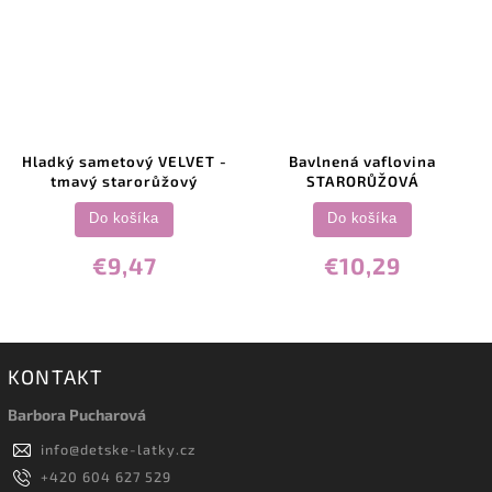
Hladký sametový VELVET -
Bavlnená vaflovina
tmavý starorůžový
STARORŮŽOVÁ
Do košíka
Do košíka
€9,47
€10,29
KONTAKT
Barbora Pucharová
info
@
detske-latky.cz
+420 604 627 529