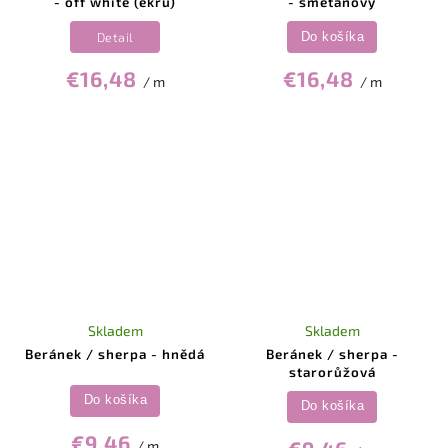
- off white (ekru)
- smetanový
Detail
Do košíka
€16,48
€16,48
/ m
/ m
Skladem
Skladem
Beránek / sherpa - hnědá
Beránek / sherpa -
starorůžová
Do košíka
Do košíka
€9,46
/ m