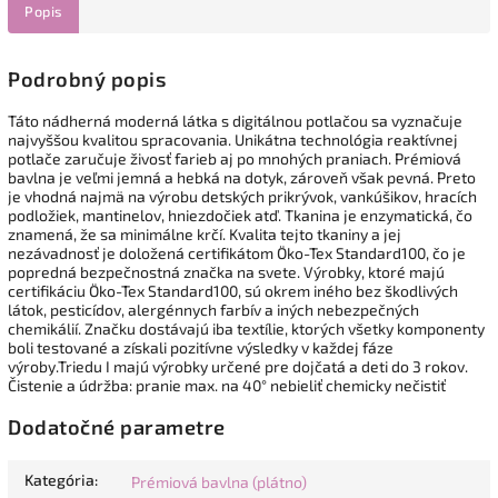
Popis
Podrobný popis
Táto nádherná moderná látka s digitálnou potlačou sa vyznačuje
najvyššou kvalitou spracovania. Unikátna technológia reaktívnej
potlače zaručuje živosť farieb aj po mnohých praniach. Prémiová
bavlna je veľmi jemná a hebká na dotyk, zároveň však pevná. Preto
je vhodná najmä na výrobu detských prikrývok, vankúšikov, hracích
podložiek, mantinelov, hniezdočiek atď. Tkanina je enzymatická, čo
znamená, že sa minimálne krčí. Kvalita tejto tkaniny a jej
nezávadnosť je doložená certifikátom Öko-Tex Standard100, čo je
popredná bezpečnostná značka na svete. Výrobky, ktoré majú
certifikáciu Öko-Tex Standard100, sú okrem iného bez škodlivých
látok, pesticídov, alergénnych farbív a iných nebezpečných
chemikálií. Značku dostávajú iba textílie, ktorých všetky komponenty
boli testované a získali pozitívne výsledky v každej fáze
výroby.Triedu I majú výrobky určené pre dojčatá a deti do 3 rokov.
Čistenie a údržba: pranie max. na 40° nebieliť chemicky nečistiť
Dodatočné parametre
Kategória
:
Prémiová bavlna (plátno)