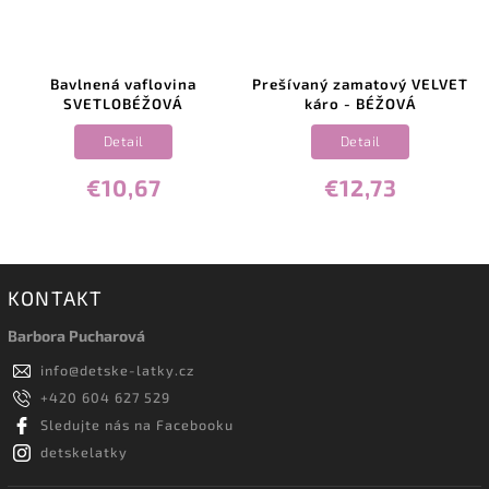
Bavlnená vaflovina
Prešívaný zamatový VELVET
SVETLOBÉŽOVÁ
káro - BÉŽOVÁ
Detail
Detail
€10,67
€12,73
KONTAKT
Barbora Pucharová
info
@
detske-latky.cz
+420 604 627 529
Sledujte nás na Facebooku
detskelatky