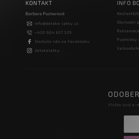
KONTAKT
INFO B
Barbora Pucharová
Nejčastějš
Obchodní 
info
@
detske-latky.cz
Reklamace 
+420 604 627 529
Podmínky 
Sledujte nás na Facebooku
Velkoobcho
detskelatky
ODOBER
Vložte svoj e-