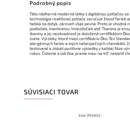
Podrobný popis
Táto nádherná moderná látka s digitálnou potlačou sa 
technológia reaktívnej potlače zaručuje živosť farieb
hebká na dotyk, zároveň však pevná. Preto je vhodná n
podložiek, mantinelov, hniezdočiek atď. Tkanina je enzy
tkaniny a jej nezávadnosť je doložená certifikátom Ö
svete. Výrobky, ktoré majú certifikáciu Öko-Tex Standar
alergénnych farbív a iných nebezpečných chemikálií. Zn
testované a získali pozitívne výsledky v každej fáze vý
rokov. Čistenie a údržba: pranie max. na 40° nebieliť ch
SÚVISIACI TOVAR
d:
17738
Kód:
P00942