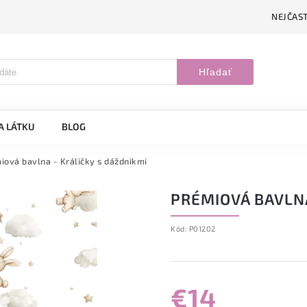
NEJČAST
Hľadať
A LÁTKU
BLOG
iová bavlna - Králičky s dáždnikmi
PRÉMIOVÁ BAVLNA
Kód:
P01202
€14