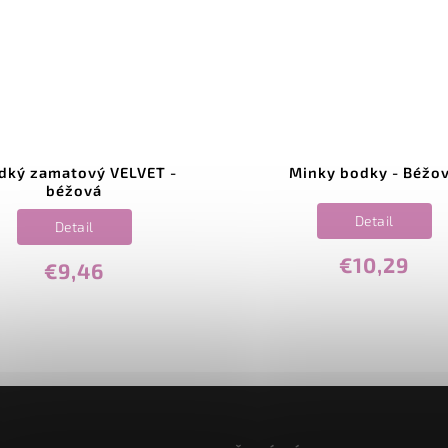
dký zamatový VELVET -
Minky bodky - Béžo
béžová
Detail
Detail
€10,29
€9,46