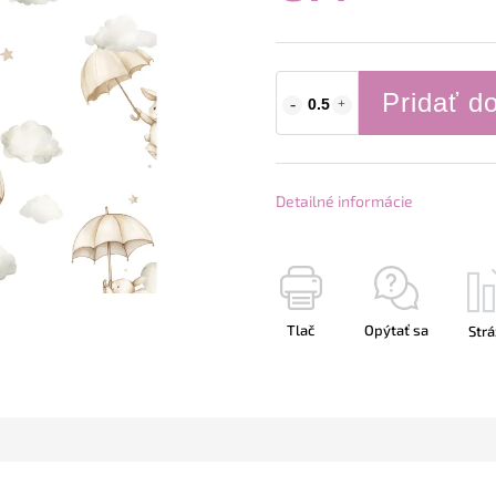
Pridať d
Detailné informácie
Tlač
Opýtať sa
Strá