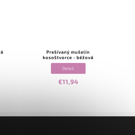
vá
Prešívaný mušelín
kosoštvorce - béžová
Detail
€11,94