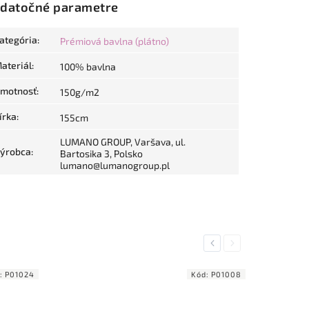
datočné parametre
ategória
:
Prémiová bavlna (plátno)
ateriál
:
100% bavlna
motnosť
:
150g/m2
írka
:
155cm
LUMANO GROUP, Varšava, ul.
ýrobca
:
Bartosika 3, Polsko
lumano@lumanogroup.pl
Previous
Next
:
P01024
Kód:
P01008