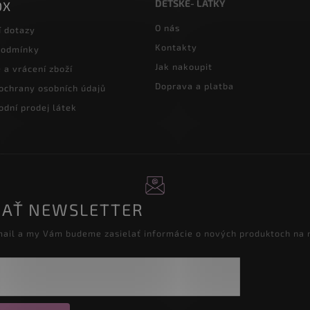
DĚTSKÉ- LÁTKY
OX
O nás
í dotazy
Kontakty
podmínky
Jak nakoupit
a vrácení zboží
Doprava a platba
ochrany osobních údajů
dní prodej látek
AŤ NEWSLETTER
mail a my Vám budeme zasielať informácie o nových produktoch na