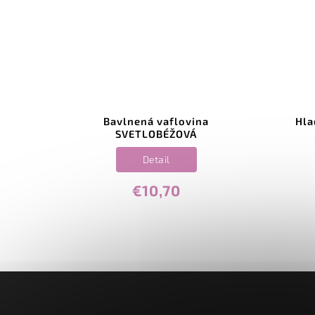
ová
Bavlnená vaflovina
Hla
SVETLOBÉŽOVÁ
Detail
€10,70