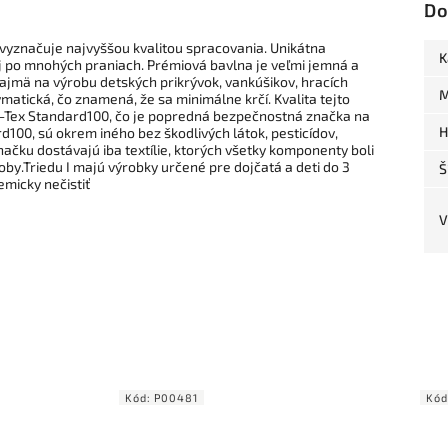
Do
vyznačuje najvyššou kvalitou spracovania. Unikátna
K
 aj po mnohých praniach. Prémiová bavlna je veľmi jemná a
ajmä na výrobu detských prikrývok, vankúšikov, hracích
M
matická, čo znamená, že sa minimálne krčí. Kvalita tejto
ko-Tex Standard100, čo je popredná bezpečnostná značka na
H
d100, sú okrem iného bez škodlivých látok, pesticídov,
ačku dostávajú iba textílie, ktorých všetky komponenty boli
roby.Triedu I majú výrobky určené pre dojčatá a deti do 3
Š
emicky nečistiť
V
Kód:
P00481
Kód