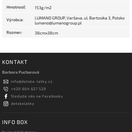
Hmotnosť
:
153g/m2
LUMANO GROUP, Varšava, ul. Bartosika 3, Polsko
Výrobca
:
lumano@lumanogroup.pl
Rozmer
:
38cmx38cm
KONTAKT
Barbora Pucharová
info
@
detske-latky.cz
+420 604 627 529
Sledujte nás na Facebooku
detskelatky
INFO BOX