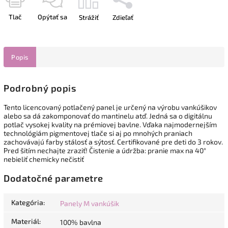
Tlač
Opýtať sa
Strážiť
Zdieľať
Popis
Podrobný popis
Tento licencovaný potlačený panel je určený na výrobu vankúšikov
alebo sa dá zakomponovať do mantinelu atď. Jedná sa o digitálnu
potlač vysokej kvality na prémiovej bavlne. Vďaka najmodernejším
technológiám pigmentovej tlače si aj po mnohých praniach
zachovávajú farby stálosť a sýtosť. Certifikované pre deti do 3 rokov.
Pred šitím nechajte zraziť! Čistenie a údržba: pranie max na 40°
nebieliť chemicky nečistiť
Dodatočné parametre
Kategória
:
Panely M vankúšik
Materiál
:
100% bavlna