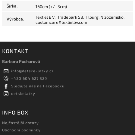
Šírka
:
160cm (+/- 3cm)
Textiel B.V., Tradepark 58, Tilburg, Nizozemsko,
Výrobca
:
customcare@textielbv.com
KONTAKT
Barbora Pucharová
info
@
detske-latky.cz
+420 604 627 529
Sledujte nás na Facebooku
detskelatky
INFO BOX
Nejčastější dotazy
Obchodní podmínky