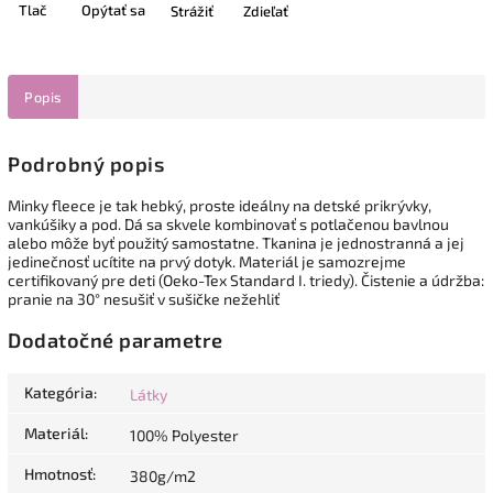
Tlač
Opýtať sa
Strážiť
Zdieľať
Popis
Podrobný popis
Minky fleece je tak hebký, proste ideálny na detské prikrývky,
vankúšiky a pod. Dá sa skvele kombinovať s potlačenou bavlnou
alebo môže byť použitý samostatne. Tkanina je jednostranná a jej
jedinečnosť ucítite na prvý dotyk. Materiál je samozrejme
certifikovaný pre deti (Oeko-Tex Standard I. triedy). Čistenie a údržba:
pranie na 30° nesušiť v sušičke nežehliť
Dodatočné parametre
Kategória
:
Látky
Materiál
:
100% Polyester
Hmotnosť
:
380g/m2