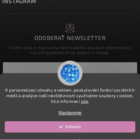
INSTAGRAM
ODOBERAŤ NEWSLETTER
Vložte svoj e-mail a my Vám budeme zasielať informácie o
nových produktoch na našom e-shope.
Prihlásiť sa
K personalizaci obsahu a reklam, poskytování funkcí sociálních
médií a analýze naší návštěvnosti využíváme soubory cookies.
Více informací
zde
.
Copyright 2026
detske-latky.cz
. Všetky práva vyhradené.
Nastavenie
Upraviť nastavenie cookies
Súhlasím
Vytvořil
Shoptet
| Design
Shoptak.cz.