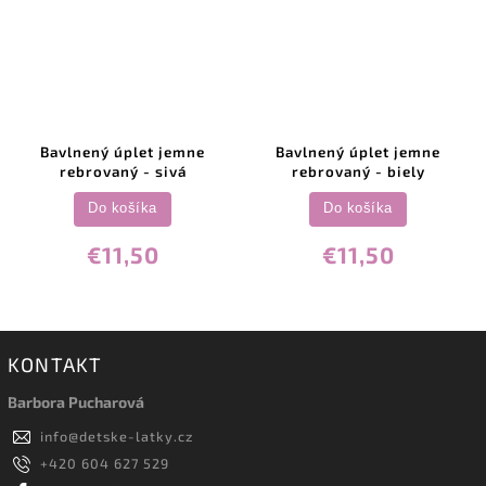
Bavlnený úplet jemne
Bavlnený úplet jemne
rebrovaný - sivá
rebrovaný - biely
Do košíka
Do košíka
€11,50
€11,50
KONTAKT
Barbora Pucharová
info
@
detske-latky.cz
+420 604 627 529