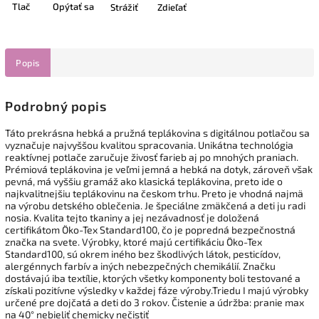
Tlač
Opýtať sa
Strážiť
Zdieľať
Popis
Podrobný popis
Táto prekrásna hebká a pružná teplákovina s digitálnou potlačou sa
vyznačuje najvyššou kvalitou spracovania. Unikátna technológia
reaktívnej potlače zaručuje živosť farieb aj po mnohých praniach.
Prémiová teplákovina je veľmi jemná a hebká na dotyk, zároveň však
pevná, má vyššiu gramáž ako klasická teplákovina, preto ide o
najkvalitnejšiu teplákovinu na českom trhu. Preto je vhodná najmä
na výrobu detského oblečenia. Je špeciálne zmäkčená a deti ju radi
nosia. Kvalita tejto tkaniny a jej nezávadnosť je doložená
certifikátom Öko-Tex Standard100, čo je popredná bezpečnostná
značka na svete. Výrobky, ktoré majú certifikáciu Öko-Tex
Standard100, sú okrem iného bez škodlivých látok, pesticídov,
alergénnych farbív a iných nebezpečných chemikálií. Značku
dostávajú iba textílie, ktorých všetky komponenty boli testované a
získali pozitívne výsledky v každej fáze výroby.Triedu I majú výrobky
určené pre dojčatá a deti do 3 rokov. Čistenie a údržba: pranie max
na 40° nebieliť chemicky nečistiť