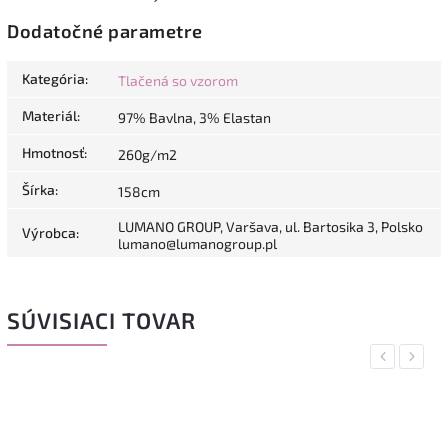
Dodatočné parametre
Kategória
:
Tlačená so vzorom
Materiál
:
97% Bavlna, 3% Elastan
Hmotnosť
:
260g/m2
Šírka
:
158cm
LUMANO GROUP, Varšava, ul. Bartosika 3, Polsko
Výrobca
:
lumano@lumanogroup.pl
SÚVISIACI TOVAR
Previous
Next