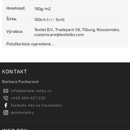
Hmotnosť
:
190g/m2
Šírka
:
160cm (+/- 3cm)
Textiel B.V., Tradepark 58, Tilburg, Nizozemsko,
Výrobca
:
customcare@textielbv.com
Položka bola vypredaná…
KONTAKT
Barbora Pucharová
info
@
detske-latky.cz
+420 604 627 529
Sledujte nás na Facebooku
detskelatky