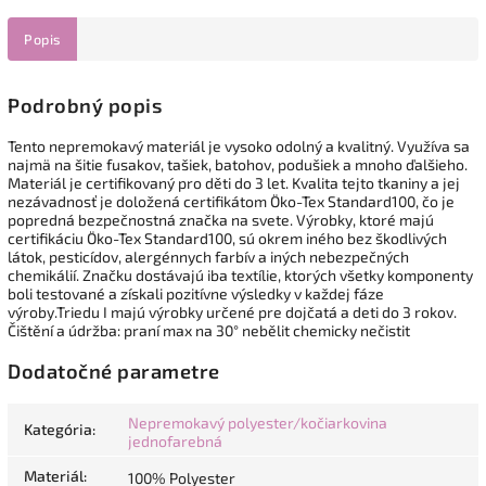
Popis
Podrobný popis
Tento nepremokavý materiál je vysoko odolný a kvalitný. Využíva sa
najmä na šitie fusakov, tašiek, batohov, podušiek a mnoho ďalšieho.
Materiál je certifikovaný pro děti do 3 let. Kvalita tejto tkaniny a jej
nezávadnosť je doložená certifikátom Öko-Tex Standard100, čo je
popredná bezpečnostná značka na svete. Výrobky, ktoré majú
certifikáciu Öko-Tex Standard100, sú okrem iného bez škodlivých
látok, pesticídov, alergénnych farbív a iných nebezpečných
chemikálií. Značku dostávajú iba textílie, ktorých všetky komponenty
boli testované a získali pozitívne výsledky v každej fáze
výroby.Triedu I majú výrobky určené pre dojčatá a deti do 3 rokov.
Čištění a údržba: praní max na 30° nebělit chemicky nečistit
Dodatočné parametre
Nepremokavý polyester/kočiarkovina
Kategória
:
jednofarebná
Materiál
:
100% Polyester