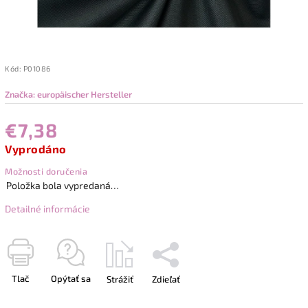
Kód:
P01086
Značka:
europäischer Hersteller
€7,38
Vyprodáno
Možnosti doručenia
Položka bola vypredaná…
Detailné informácie
Tlač
Opýtať sa
Strážiť
Zdieľať