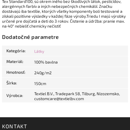
Tex Standard100, sú okrem iného bez škodlivých látok, pesticídov,
alergénnych farbív a iných nebezpečných chemikálií. Značku
dostávajú iba textílie, ktorých všetky komponenty boli testované a
získali pozitívne výsledky v každej fáze výroby.Triedu I majú výrobky
určené pre dojčatá a deti do 3 rokov. Čistenie a údržba: pranie max.
na 40° nebieliť chemicky nečistiť
Dodatočné parametre
Kategória
:
Látky
Materiál
:
100% bavlna
Hmotnosť
:
240g/m2
Šírka
:
150cm
Textiel B.V., Tradepark 58, Tilburg, Nizozemsko,
Výrobca
:
customcare@textielbv.com
KONTAKT