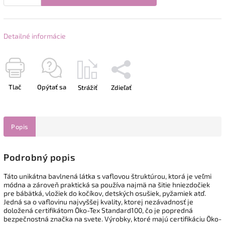
Detailné informácie
Tlač
Opýtať sa
Strážiť
Zdieľať
Popis
Podrobný popis
Táto unikátna bavlnená látka s vaflovou štruktúrou, ktorá je veľmi
módna a zároveň praktická sa používa najmä na šitie hniezdočiek
pre bábätká, vložiek do kočíkov, detských osušiek, pyžamiek atď.
Jedná sa o vaflovinu najvyššej kvality, ktorej nezávadnosť je
doložená certifikátom Öko-Tex Standard100, čo je popredná
bezpečnostná značka na svete. Výrobky, ktoré majú certifikáciu Öko-