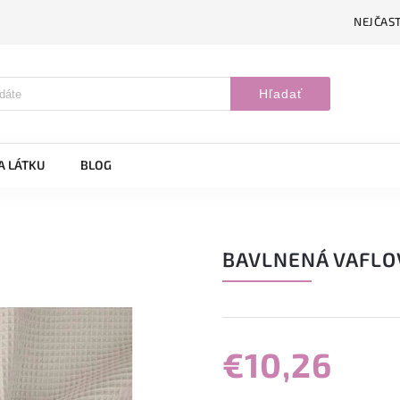
NEJČAST
Hľadať
A LÁTKU
BLOG
BAVLNENÁ VAFLO
€10,26