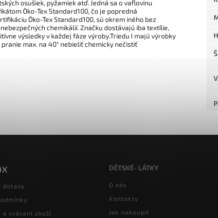
etských osušiek, pyžamiek atď. Jedná sa o vaflovinu
tifikátom Öko-Tex Standard100, čo je popredná
M
rtifikáciu Öko-Tex Standard100, sú okrem iného bez
h nebezpečných chemikálií. Značku dostávajú iba textílie,
H
itívne výsledky v každej fáze výroby.Triedu I majú výrobky
 pranie max. na 40° nebieliť chemicky nečistiť
Š
V
P
DĚTSKÉ- LÁTKY
OX
O nás
í dotazy
Kontakty
podmínky
Jak nakoupit
a vrácení zboží