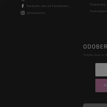
Podmínky 
Sledujte nás na Facebooku
Velkoobcho
detskelatky
ODOBER
Vložte svoj e-
Pr