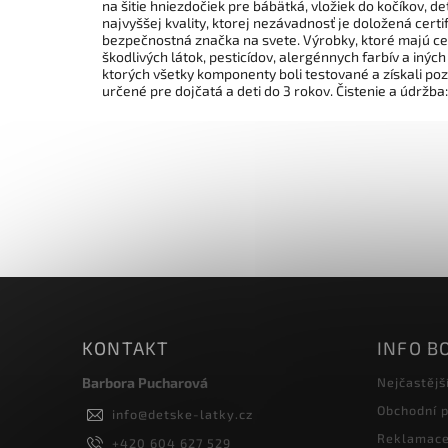
na šitie hniezdočiek pre bábätká, vložiek do kočíkov, d
najvyššej kvality, ktorej nezávadnosť je doložená cer
bezpečnostná značka na svete. Výrobky, ktoré majú ce
škodlivých látok, pesticídov, alergénnych farbív a inýc
ktorých všetky komponenty boli testované a získali poz
určené pre dojčatá a deti do 3 rokov. Čistenie a údržba:
KONTAKT
INFO B
Barbora Pucharová
Nejčastějš
Obchodní 
info
@
detske-latky.cz
Reklamace 
+420 604 627 529