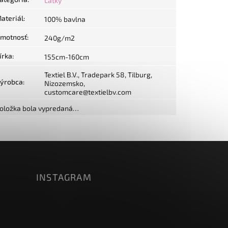
Látky
ateriál
:
100% bavlna
motnosť
:
240g/m2
írka
:
155cm-160cm
Textiel B.V., Tradepark 58, Tilburg,
ýrobca
:
Nizozemsko,
customcare@textielbv.com
oložka bola vypredaná…
INSTAGRAM