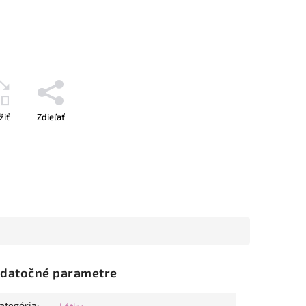
žiť
Zdieľať
datočné parametre
ategória
: