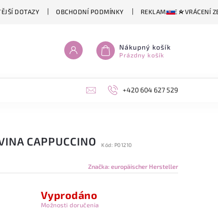
ĚJŠÍ DOTAZY
OBCHODNÍ PODMÍNKY
REKLAMACE A VRÁCENÍ Z
Nákupný košík
Prázdny košík
+420 604 627 529
VINA CAPPUCCINO
Kód:
P01210
Značka:
europäischer Hersteller
Vyprodáno
Možnosti doručenia