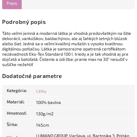
Popis
Podrobný popis
Táto veľmi jemná a moderná látka je vhodná predovšetkým na šitie
dekorácií, vankúšikov, baldachýnov, ale aj ľahkých letných blúzok
alebo šiat. Jedná sa o veľmi kvalitný mušelín s vysoko kvalitnou
digitálnou potlačou. Látka je samozrejme opatrená certifikátom
nezávadnosti Eko-Tex Standard 100 I. triedy a je tak vhodná aj pre
dojčatá a batoľatá. Čistenie a údržba: pranie max na 30° nesušiť v
sušičke nežehliť
Dodatočné parametre
Kategória
:
Látky
Materiál
:
100% bavlna
Hmotnosť
:
130g/m2
Šírka
:
145cm
LUMANO GROUP, Varšava, ul. Bartosika 3, Polsko