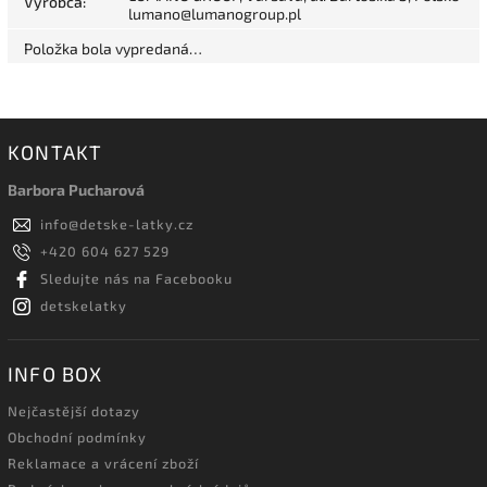
Výrobca
:
lumano@lumanogroup.pl
Položka bola vypredaná…
KONTAKT
Barbora Pucharová
info
@
detske-latky.cz
+420 604 627 529
Sledujte nás na Facebooku
detskelatky
INFO BOX
Nejčastější dotazy
Obchodní podmínky
Reklamace a vrácení zboží