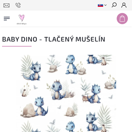
Hľadať
BABY DINO - TLAČENÝ MUŠELÍN